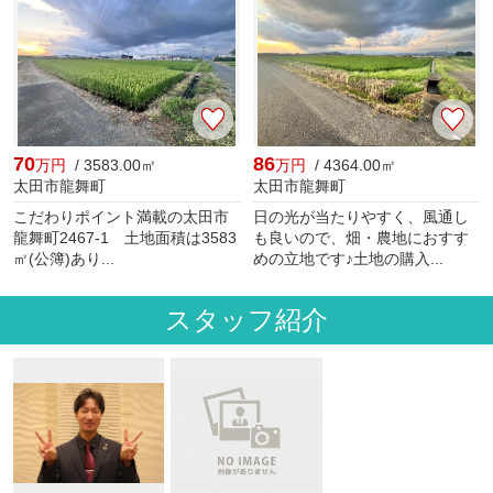
70
86
万円
/ 3583.00㎡
万円
/ 4364.00㎡
太田市龍舞町
太田市龍舞町
こだわりポイント満載の太田市
日の光が当たりやすく、風通し
龍舞町2467-1 土地面積は3583
も良いので、畑・農地におすす
㎡(公簿)あり...
めの立地です♪土地の購入...
スタッフ紹介