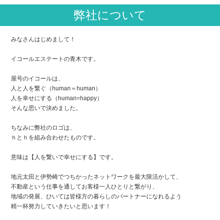
弊社について
みなさんはじめまして！
イコールエステートの青木です。
屋号のイコールは、
人と人を繋ぐ（human＝human）
人を幸せにする（human=happy）
そんな思いで決めました。
ちなみに弊社のロゴは、
ｈとｈを組み合わせたものです。
意味は【人を繋いで幸せにする】です。
地元太田と伊勢崎でつちかったネットワークを最大限活かして、
不動産という仕事を通してお客様一人ひとりと繋がり、
地域の発展、ひいては皆様方の暮らしのパートナーになれるよう
精一杯努力していきたいと思います！