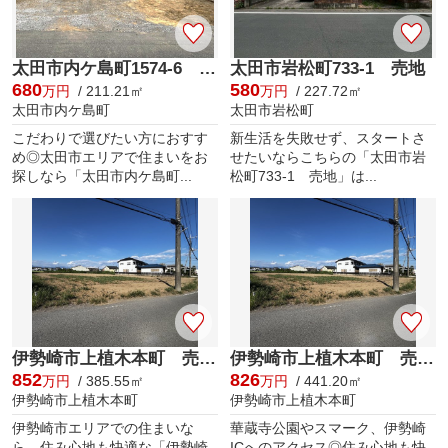
太田市内ケ島町1574-6 売地
太田市岩松町733-1 売地
680
580
万円
/ 211.21㎡
万円
/ 227.72㎡
太田市内ケ島町
太田市岩松町
こだわりで選びたい方におすす
新生活を失敗せず、スタートさ
め◎太田市エリアで住まいをお
せたいならこちらの「太田市岩
探しなら「太田市内ケ島町...
松町733-1 売地」は...
伊勢崎市上植木本町 売地②
伊勢崎市上植木本町 売地①
852
826
万円
/ 385.55㎡
万円
/ 441.20㎡
伊勢崎市上植木本町
伊勢崎市上植木本町
伊勢崎市エリアでの住まいな
華蔵寺公園やスマーク、伊勢崎
ら、住み心地も快適な「伊勢崎
ICへのアクセス◎住み心地も快