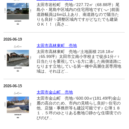
太田市岩松町 売地✅227.72㎡（68.88坪）尾
島小・尾島中区域内の住宅用地です( ᵕᴗᵕ )前面
道路幅員は6m以上あり、南道路なので陽当た
りも良好 ✨調整区域内ですがどなたでも建築
ＯＫ！！（高さ...
2026-06-19
太田市高林東町 売地
太田市高林東町 売地✅土地面積 218.18㎡
（65.99坪）太田市立南小学校まで徒歩1分‍♂️‍♀️
日当たりを重視している方に適した南側道路に
なります立地している第一種中高層住居専用地
域は、それほど...
2026-06-15
太田市金山町 売地
太田市金山町 売地✅600.00㎡(181.49坪)金山
麓の高台のため、市内の見晴らし良好✨住宅の
他、店舗・事務所等も建設可能です♪ 公簿１８
１．５坪のゆとりある敷地◎静かな住環境での
びのび...