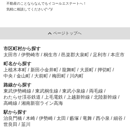
不動産のことならなんでもイコールエステートへ！
気軽に相談してください(^-^)/
ページトップへ
市区町村から探す
太田市
/
伊勢崎市
/
桐生市
/
邑楽郡大泉町
/
足利市
/
本庄市
町名から探す
上植木本町
/
新田小金井町
/
龍舞町
/
大原町
/
押切町
/
中央
/
金山町
/
大前町
/
梅田町
/
川内町
路線から探す
東武伊勢崎線
/
東武桐生線
/
東武小泉線
/
両毛線
/
わたらせ渓谷鉄道
/
上毛電鉄
/
上越新幹線
/
北陸新幹線
/
高崎線
/
湘南新宿ライン高海
駅から探す
治良門橋
/
木崎
/
伊勢崎
/
太田
/
藪塚
/
竜舞
/
西小泉
/
細谷
/
世良田
/
韮川