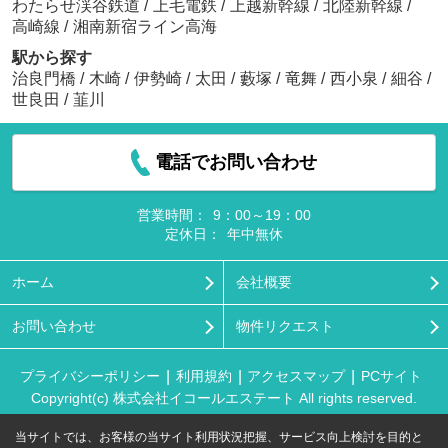
わたらせ渓谷鉄道
/
上毛電鉄
/
上越新幹線
/
北陸新幹線
/
高崎線
/
湘南新宿ライン高海
駅から探す
治良門橋
/
木崎
/
伊勢崎
/
太田
/
藪塚
/
竜舞
/
西小泉
/
細谷
/
世良田
/
韮川
電話でお問い合わせ
営業時間：
9：00～19：00
定休日：
年中無休
ホーム
会社概要
お問い合わせ
物件リクエスト
プライバシーポリシー
利用規約
アクセスマップ
PCサイト
Copyright(c) 株式会社イコールエステート All rights reserved.
当サイトでは、お客様の当サイト利用状況把握、サービス向上検討を目的と