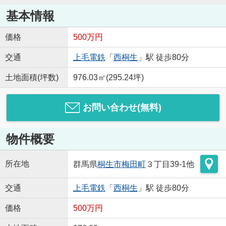
基本情報
価格
500万円
交通
上毛電鉄
「
西桐生
」駅 徒歩80分
土地面積(坪数)
976.03㎡(295.24坪)
お問い合わせ(無料)
物件概要
所在地
群馬県
桐生市
梅田町
３丁目39-1他
交通
上毛電鉄
「
西桐生
」駅 徒歩80分
価格
500万円