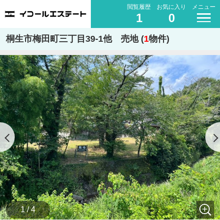
閲覧履歴
お気に入り
メニュー
1
0
桐生市梅田町三丁目39-1他 売地 (
1
物件)
1 / 4