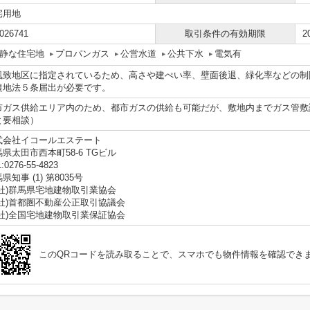
宅用地
026741
取引条件の有効期限
2
静な住宅地
プロパンガス
公営水道
公共下水
電気有
風致地区に指定されているため、高さや建ぺい率、壁面後退、緑化率などの制
農地法５条届出が必要です。
市ガス供給エリア内のため、都市ガスの供給も可能だが、敷地内までガス管敷
と要相談）
式会社イコールエステート
県太田市西本町58-6 TGビル
:0276-55-4823
県知事 (1) 第8035号
一社)群馬県宅地建物取引業協会
公社)首都圏不動産公正取引協議会
公社)全国宅地建物取引業保証協会
このQRコードを読み取ることで、スマホでも物件情報を確認でき