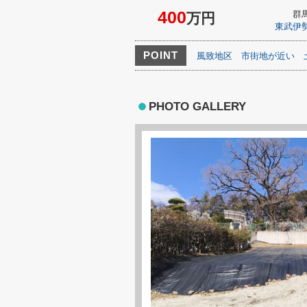
400
群
万円
東武伊
POINT
風致地区
市街地が近い
PHOTO GALLERY