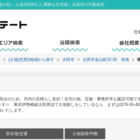
太田市金山町22-30 売地｜風致地区 市街地が近い 土地150坪以上 閑静な住宅地｜太田市の不動産売却｜イコールエステート
営
ト
>
(土地(売買))地域から探す
>
太田市
>
太田市金山町22-30 売地
>
麓の高台のため、市内の見晴らし良好！住宅の他、店舗・事務所等も建設可能で
☆ 東武伊勢崎線太田周辺で土地探しをしているなら、まずは0276-55-4
内いたします。
所在地/交通
土地面積/坪数