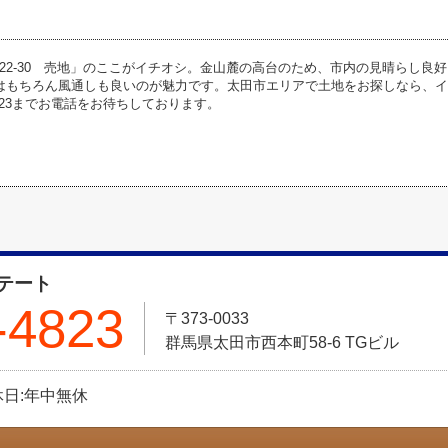
22-30 売地」のここがイチオシ。金山麓の高台のため、市内の見晴らし良
はもちろん風通しも良いのが魅力です。太田市エリアで土地をお探しなら、
5-4823までお電話をお待ちしております。
テート
-4823
〒373-0033
群馬県太田市西本町58-6 TGビル
定休日:年中無休