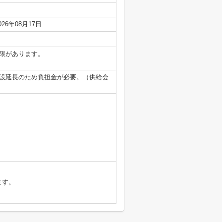
026年08月17日
限があります。
設延長のため負担金が必要。（供給会
ます。