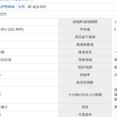
武伊勢崎線
「
太田
」駅 徒歩18分
0万円
借地料/借地期間
-/
.00㎡(181.49坪)
坪単価
2
高圧線下面積
-
路地状敷地
-
有権
接道状況
一
街化区域
用途地域
地目/地勢
%
容積率
2
販売区画数
-
要
その他の法令上の制限
任媒介
現況
談
引渡条件
-