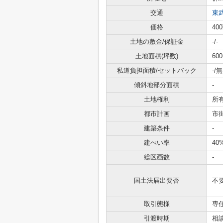
交通
東
価格
40
土地の敷金/保証金
-/-
土地面積(坪数)
600
私道負担面積/セットバック
-/無
傾斜地部分面積
-
土地権利
所
都市計画
市
建築条件
-
建ぺい率
40
総区画数
-
国土法届出要否
不
取引態様
専
引渡時期
相