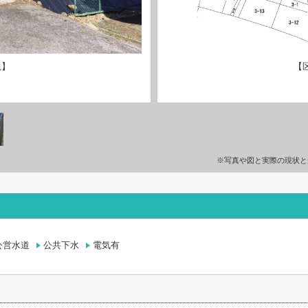
観】
【
※写真や図と実際の現状と
公営水道
公共下水
電気有