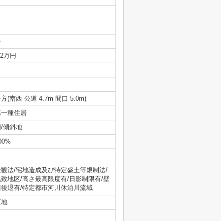
-
.2万円
方(南西 公道 4.7m 間口 5.0m)
第一種住居
畑/傾斜地
00%
景観法/宅地造成及び特定盛土等規制法/
風致地区/高さ最高限度有/日影制限有/壁
面後退有/特定都市河川休泊川流域
更地