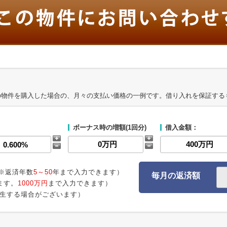
の物件を購入した場合の、月々の支払い価格の一例です。借り入れを保証する
ボーナス時の増額(1回分)
借入金額：
※返済年数
5～50
年まで入力できます）
毎月の返済額
ます。
1000万円
まで入力できます）
生する場合がございます）