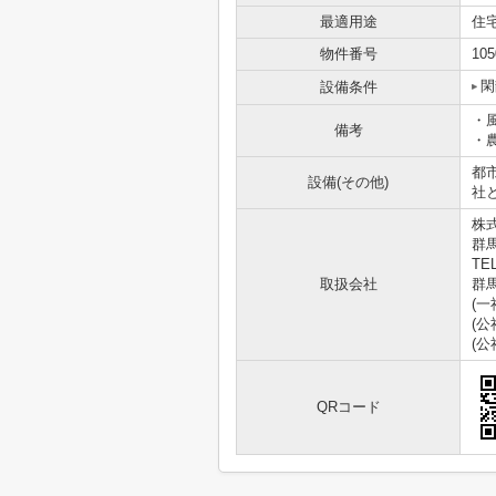
最適用途
住
物件番号
105
閑
設備条件
・
備考
・
都
設備(その他)
社
株
群馬
TEL
取扱会社
群馬
(
(
(
QRコード