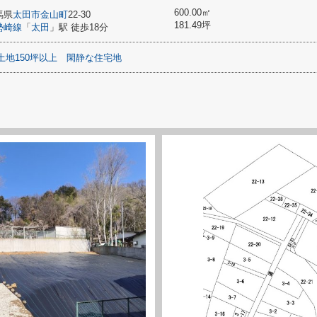
600.00㎡
馬県
太田市
金山町
22-30
181.49坪
勢崎線
「
太田
」駅 徒歩18分
土地150坪以上
閑静な住宅地