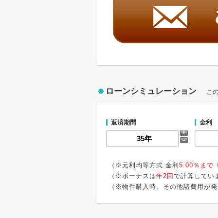
ローンシミュレーション
こ
返済期間
金利
（※元利均等方式 金利
5.00％まで
（※ボーナスは
年2回
で計算してい
（※物件購入時、その他諸費用が発