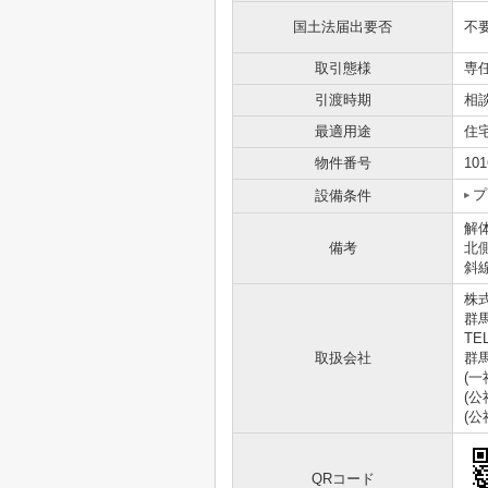
国土法届出要否
不
取引態様
専
引渡時期
相
最適用途
住
物件番号
101
プ
設備条件
解
備考
北
斜
株
群馬
TEL
取扱会社
群馬
(
(
(
QRコード