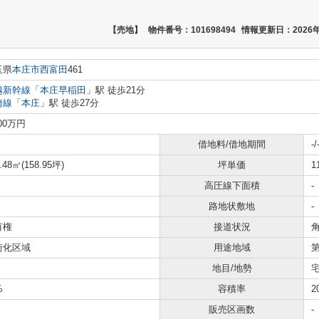
【売地】
物件番号：101698494
情報更新日：2026年
玉県
本庄市
西富田
461
越新幹線
「
本庄早稲田
」駅 徒歩21分
崎線
「
本庄
」駅 徒歩27分
800万円
借地料/借地期間
-/
.48㎡(158.95坪)
坪単価
1
高圧線下面積
-
路地状敷地
-
有権
接道状況
角
街化区域
用途地域
地目/地勢
%
容積率
2
販売区画数
-