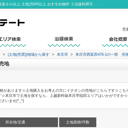
本庄市西富田476-1の一部 売地｜平坦地 前道６ｍ以上 土地150坪以上 おすすめ物件 ２沿線利用可｜太田市の不動産売却｜イコールエステート
営
ト
>
(土地(売買))地域から探す
>
本庄市
>
本庄市西富田476-1の一部 売
 売地
学校があります☆土地購入をお考えの方にイチオシの売地がこちらです☆こち
す☆本庄市で土地を探すなら、上越新幹線本庄早稲田エリアはいかがですか☆
いませ(^_^)
所在地/交通
土地面積/坪数