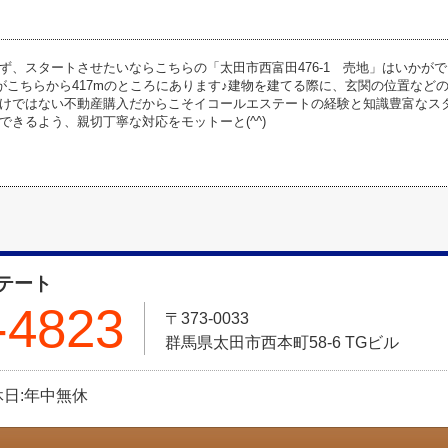
ず、スタートさせたいならこちらの「太田市西富田476-1 売地」はいかがで
)がこちらから417mのところにあります♪建物を建てる際に、玄関の位置など
けではない不動産購入だからこそイコールエステートの経験と知識豊富なス
できるよう、親切丁寧な対応をモットーと(^^)
テート
-4823
〒373-0033
群馬県太田市西本町58-6 TGビル
定休日:年中無休