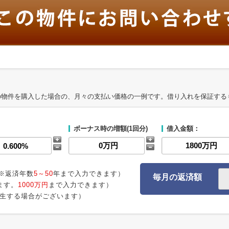
の物件を購入した場合の、月々の支払い価格の一例です。借り入れを保証する
ボーナス時の増額(1回分)
借入金額：
※返済年数
5～50
年まで入力できます）
毎月の返済額
ます。
1000万円
まで入力できます）
生する場合がございます）