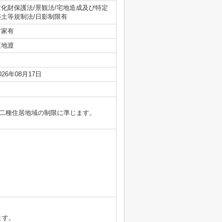
文化財保護法/景観法/宅地造成及び特定
盛土等規制法/日影制限有
古家有
更地渡
026年08月17日
二種住居地域の制限に準じます。
ます。