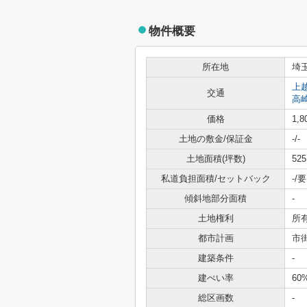
物件概要
所在地
埼
上
交通
高
価格
1,
土地の敷金/保証金
-/-
土地面積(坪数)
525
私道負担面積/セットバック
-/要
傾斜地部分面積
-
土地権利
所
都市計画
市
建築条件
-
建ぺい率
60
総区画数
-