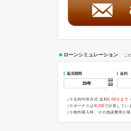
ローンシミュレーション
こ
返済期間
金利
（※元利均等方式 金利
5.00％まで
（※ボーナスは
年2回
で計算してい
（※物件購入時、その他諸費用が発