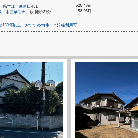
525.48㎡
玉県
本庄市
西富田
461
158.95坪
線
「
本庄早稲田
」駅 徒歩21分
地150坪以上
おすすめ物件
２沿線利用可