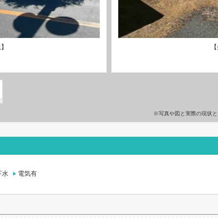
観】
【
※写真や図と実際の現状と
下水
電気有