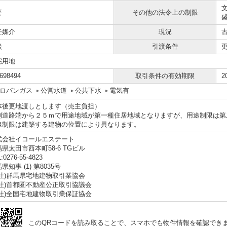
要
その他の法令上の制限
任媒介
現況
談
引渡条件
宅用地
698494
取引条件の有効期限
2
ロパンガス
公営水道
公共下水
電気有
体後更地渡しとします（売主負担）
側道路端から２５ｍで用途地域が第一種住居地域となりますが、用途制限は第
線制限は建築する建物の位置により異なります。
式会社イコールエステート
県太田市西本町58-6 TGビル
:0276-55-4823
県知事 (1) 第8035号
一社)群馬県宅地建物取引業協会
公社)首都圏不動産公正取引協議会
公社)全国宅地建物取引業保証協会
このQRコードを読み取ることで、スマホでも物件情報を確認でき