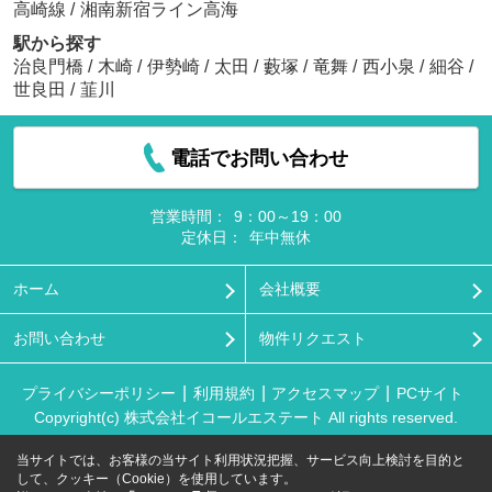
高崎線
/
湘南新宿ライン高海
駅から探す
治良門橋
/
木崎
/
伊勢崎
/
太田
/
藪塚
/
竜舞
/
西小泉
/
細谷
/
世良田
/
韮川
電話でお問い合わせ
営業時間：
9：00～19：00
定休日：
年中無休
ホーム
会社概要
お問い合わせ
物件リクエスト
プライバシーポリシー
利用規約
アクセスマップ
PCサイト
Copyright(c) 株式会社イコールエステート All rights reserved.
当サイトでは、お客様の当サイト利用状況把握、サービス向上検討を目的と
して、クッキー（Cookie）を使用しています。