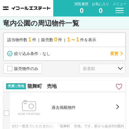
閲覧履歴
お気に入り
メニュー
0
0
竜内公園の周辺物件一覧
1
0
1～1
該当物件数
件
販売数
件
件を表示
変更
絞り込み条件：
なし
販売物件のみ
龍舞町 売地
売買 | 売地
過去掲載物件
ぜひ一度見ていただきたい、「龍舞町 売地」です。駅から徒歩8分圏内