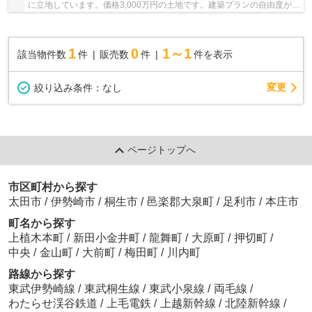
に立地しています。価格3,000万円の土地です。建築プランの自由度が高
い、平坦な地勢です。土地探しを太田市で始...
1
0
1～1
該当物件数
件
販売数
件
件を表示
変更
絞り込み条件：
なし
ページトップへ
市区町村から探す
太田市
/
伊勢崎市
/
桐生市
/
邑楽郡大泉町
/
足利市
/
本庄市
町名から探す
上植木本町
/
新田小金井町
/
龍舞町
/
大原町
/
押切町
/
中央
/
金山町
/
大前町
/
梅田町
/
川内町
路線から探す
東武伊勢崎線
/
東武桐生線
/
東武小泉線
/
両毛線
/
わたらせ渓谷鉄道
/
上毛電鉄
/
上越新幹線
/
北陸新幹線
/