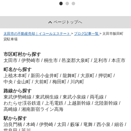
ページトップへ
太田市の不動産売却｜イコールエステート
>
ブログ記事一覧
>
太田市飯田町
貸駐車場
市区町村から探す
太田市
/
伊勢崎市
/
桐生市
/
邑楽郡大泉町
/
足利市
/
本庄市
町名から探す
上植木本町
/
新田小金井町
/
龍舞町
/
大原町
/
押切町
/
中央
/
金山町
/
大前町
/
梅田町
/
川内町
路線から探す
東武伊勢崎線
/
東武桐生線
/
東武小泉線
/
両毛線
/
わたらせ渓谷鉄道
/
上毛電鉄
/
上越新幹線
/
北陸新幹線
/
高崎線
/
湘南新宿ライン高海
駅から探す
治良門橋
/
木崎
/
伊勢崎
/
太田
/
藪塚
/
竜舞
/
西小泉
/
細谷
/
世良田
/
韮川