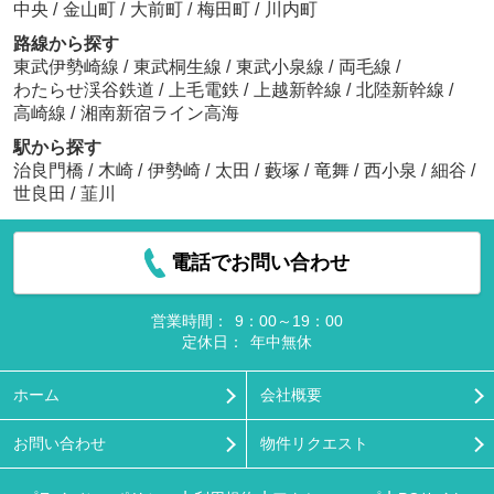
中央
/
金山町
/
大前町
/
梅田町
/
川内町
路線から探す
東武伊勢崎線
/
東武桐生線
/
東武小泉線
/
両毛線
/
わたらせ渓谷鉄道
/
上毛電鉄
/
上越新幹線
/
北陸新幹線
/
高崎線
/
湘南新宿ライン高海
駅から探す
治良門橋
/
木崎
/
伊勢崎
/
太田
/
藪塚
/
竜舞
/
西小泉
/
細谷
/
世良田
/
韮川
電話でお問い合わせ
営業時間：
9：00～19：00
定休日：
年中無休
ホーム
会社概要
お問い合わせ
物件リクエスト