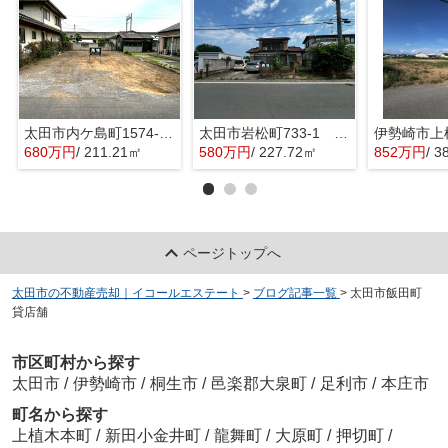
太田市内ケ島町1574-6 売地
太田市岩松町733-1 売地
680万円
/ 211.21㎡
580万円
/ 227.72㎡
852万円
/ 3
ページトップへ
太田市の不動産売却｜イコールエステート
>
ブログ記事一覧
>
太田市飯田町
貸店舗
市区町村から探す
太田市
/
伊勢崎市
/
桐生市
/
邑楽郡大泉町
/
足利市
/
本庄市
町名から探す
上植木本町
/
新田小金井町
/
龍舞町
/
大原町
/
押切町
/