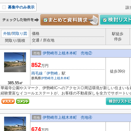
募集中のみ表示
該
外観
/
間取り図
価格
駅徒歩
停歩
交通 / 所在地
間取り/面積
伊勢崎市上植木本町 売地②
売地
852
万円
徒歩39分
両毛線
「
伊勢崎
」駅
群馬県
伊勢崎市
上植木本町
385.55㎡
華蔵寺公園やスマーク、伊勢崎ICへのアクセス◎周辺環境が新しい住まいを
経験豊富なイコールエステートが、お客様の不動産探しを全力でサポートいた.
伊勢崎市上植木本町 売地④
売地
674
万円