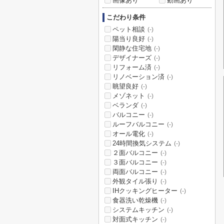
画像あり
動画あり
こだわり条件
ペット相談
(-)
陽当り良好
(-)
閑静な住宅地
(-)
デザイナーズ
(-)
リフォーム済
(-)
リノベーション済
(-)
眺望良好
(-)
メゾネット
(-)
ベランダ
(-)
バルコニー
(-)
ルーフバルコニー
(-)
オール電化
(-)
24時間換気システム
(-)
２面バルコニー
(-)
３面バルコニー
(-)
両面バルコニー
(-)
外観タイル張り
(-)
IHクッキングヒーター
(-)
食器洗い乾燥機
(-)
システムキッチン
(-)
対面式キッチン
(-)