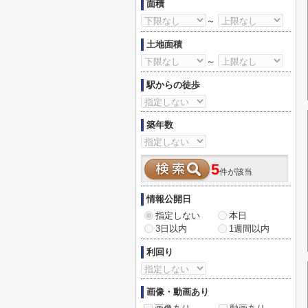
面積
～
土地面積
～
駅からの徒歩
築年数
5
件が該当
情報公開日
指定しない
本日
3日以内
1週間以内
利回り
画像・動画あり