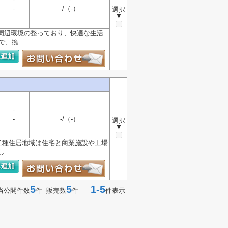
-
-/（-）
選択
▼
周辺環境の整っており、快適な生活
、擁...
-
-
-
-/（-）
選択
▼
第二種住居地域は住宅と商業施設や工場
..
5
5
1-5
当公開件数
件 販売数
件
件表示