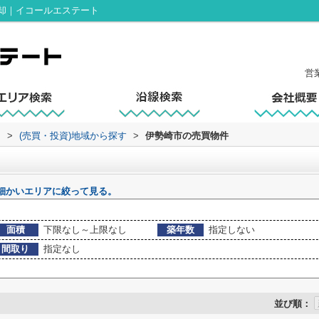
却｜イコールエステート
営
ト
>
(売買・投資)地域から探す
>
伊勢崎市の売買物件
細かいエリアに絞って見る。
面積
下限なし～上限なし
築年数
指定しない
間取り
指定なし
並び順：