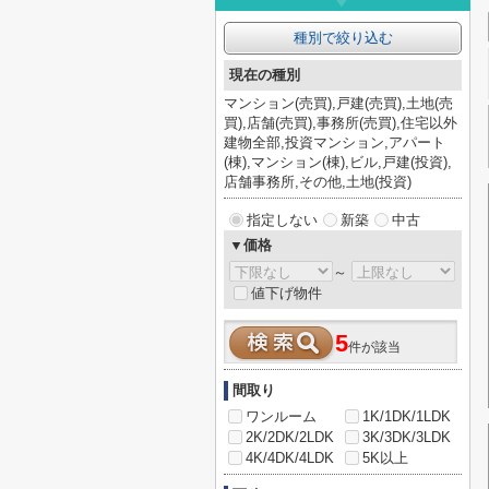
種別で絞り込む
現在の種別
マンション(売買),戸建(売買),土地(売
買),店舗(売買),事務所(売買),住宅以外
建物全部,投資マンション,アパート
(棟),マンション(棟),ビル,戸建(投資),
店舗事務所,その他,土地(投資)
指定しない
新築
中古
▼価格
～
値下げ物件
5
件が該当
間取り
ワンルーム
1K/1DK/1LDK
2K/2DK/2LDK
3K/3DK/3LDK
4K/4DK/4LDK
5K以上