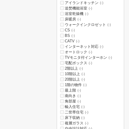
アイランドキッチン
(-)
追焚機能浴室
(-)
浴室乾燥機
(-)
床暖房
(-)
ウォークインクロゼット
(-)
CS
(-)
BS
(-)
CATV
(-)
インターネット対応
(-)
オートロック
(-)
TVモニタ付インターホン
(-)
宅配ボックス
(-)
2階以上
(-)
10階以上
(-)
20階以上
(-)
1階の物件
(-)
最上階
(-)
南向き
(-)
角部屋
(-)
輸入住宅
(-)
二世帯住宅
(-)
床下収納
(-)
複層ガラス
(-)
自由設計対応
(-)