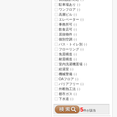
駐車場あり
(-)
ワンフロア
(-)
高層ビル
(-)
エレベーター
(-)
事務所可
(-)
飲食店可
(-)
居抜物件
(-)
個別空調
(-)
バス・トイレ別
(-)
フローリング
(-)
免震構造
(-)
耐震構造
(-)
室内洗濯機置場
(-)
給湯室
(-)
機械警備
(-)
OAフロア
(-)
バリアフリー
(-)
外断熱工法
(-)
都市ガス
(-)
下水道
(-)
5
件が該当