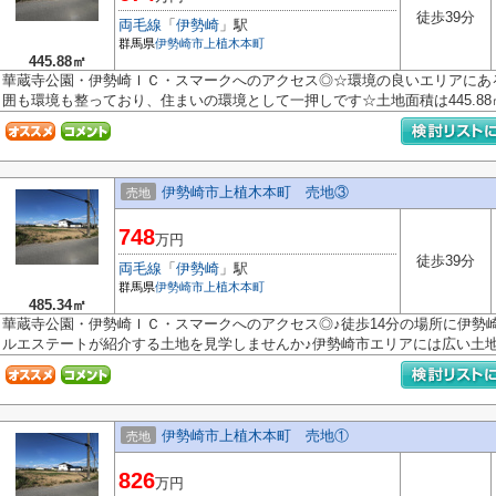
徒歩39分
両毛線
「
伊勢崎
」駅
群馬県
伊勢崎市
上植木本町
445.88㎡
華蔵寺公園・伊勢崎ＩＣ・スマークへのアクセス◎☆環境の良いエリアにあ
囲も環境も整っており、住まいの環境として一押しです☆土地面積は445.88㎡(
伊勢崎市上植木本町 売地③
売地
748
万円
徒歩39分
両毛線
「
伊勢崎
」駅
群馬県
伊勢崎市
上植木本町
485.34㎡
華蔵寺公園・伊勢崎ＩＣ・スマークへのアクセス◎♪徒歩14分の場所に伊勢
ルエステートが紹介する土地を見学しませんか♪伊勢崎市エリアには広い土地が
伊勢崎市上植木本町 売地①
売地
826
万円