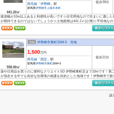
徒歩39分
両毛線
「
伊勢崎
」駅
群馬県
伊勢崎市
上植木本町
441.20㎡
接道幅が10m以上あると利便性が高いです☆住宅用地なので住まいに適した
が期待できるのではないでしょうか☆土地面積は441.2㎡(公簿)☆平坦地なので
伊勢崎市東町2694-5 売地
売地
1,500
万円
徒歩21分
両毛線
「
国定
」駅
群馬県
伊勢崎市
東町
2694-5
558.00㎡
薬や日用品を買うのに便利なクリエイトSD 伊勢崎東町店まで10mです！
が混在する中でも良好な住環境の保護を目的とした地域です！伊勢崎市で新し.
該