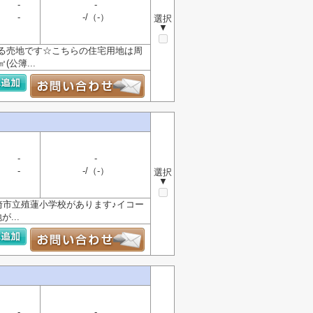
-
-
-
-/（-）
選択
▼
る売地です☆こちらの住宅用地は周
公簿...
-
-
-
-/（-）
選択
▼
崎市立殖蓮小学校があります♪イコー
...
-
-