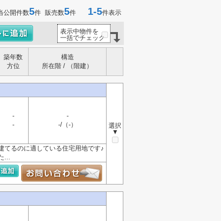
5
5
1-5
当公開件数
件 販売数
件
件表示
表示中物件を
一括でチェック
築年数
構造
方位
所在階 / （階建）
-
-
-
-/（-）
選択
▼
建てるのに適している住宅用地です♪
..