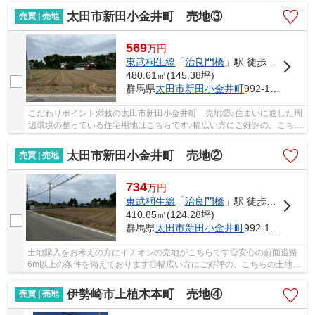
太田市新田小金井町 売地③
売買 | 売地
569
万
円
東武桐生線
「
治良門橋
」駅 徒歩31分
480.61㎡(145.38坪)
群馬県
太田市
新田小金井町
992-10（一部）
こだわりポイント満載の太田市新田小金井町 売地②♪住まいに適した周
辺環境の整っている住宅用地はこちらです♪幅広い方にご好評の、こちら
の土地はいかがでしょうか♪土地探しなら、東...
太田市新田小金井町 売地②
売買 | 売地
734
万
円
東武桐生線
「
治良門橋
」駅 徒歩31分
410.85㎡(124.28坪)
群馬県
太田市
新田小金井町
992-10（一部）他
土地購入をお考えの方にイチオシの売地がこちらです◎安心の前面道路
6m以上の条件を備えております◎幅広い方にご好評の、こちらの土地は
いかがでしょうか◎土地面積は410.85㎡(公簿)です...
伊勢崎市上植木本町 売地④
売買 | 売地