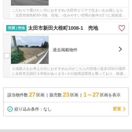
こだわりで選びたい方におすすめ♪太田市エリアで住まいをお探しなら
「太田市前島町93-3他 売地」♪住みやすい空間の条件の1つに前面道路
が6m以上あるところを入れてみては♪土地面積は1...
太田市新田大根町1008-1 売地
売買 | 売地
過去掲載物件
土地購入をお考えの方におすすめなのがこちらの売地☆徒歩10分の場所
に太田市立綿打小学校があります♪その他周辺環境も整っており、快適な
生活を期待できます☆平坦地なので、工事自体も...
27
23
1～27
該当物件数
区画
販売数
区画
区画を表示
変更
絞り込み条件：
なし