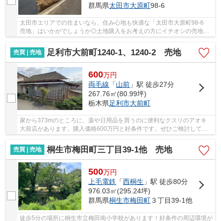
群馬県
太田市
大原町
98-6
太田市エリアでの住まいなら、住み心地も快適な「太田市大原町98-6
売地」はいかがでしょうか◎土地購入をお考えの方にイチオシの売地が
こちらです◎平坦地なので周辺に坂道がなく買い...
足利市大前町1240-1、1240-2 売地
売買 | 売地
600
万
円
両毛線
「
山前
」駅 徒歩27分
267.76㎡(80.99坪)
栃木県
足利市
大前町
家から373mのところに、薬や日用品を買うのに便利なクスリのアオキ
大前店があります。購入価格600万円と好条件です。ぜひご検討してみ
てはいかがでしょうか。足利市エリアのお薦め土...
桐生市梅田町三丁目39-1他 売地
売買 | 売地
500
万
円
上毛電鉄
「
西桐生
」駅 徒歩80分
976.03㎡(295.24坪)
群馬県
桐生市
梅田町
３丁目39-1他
徒歩5分の場所に桐生市立梅田南小学校があります！好条件の周辺環境が