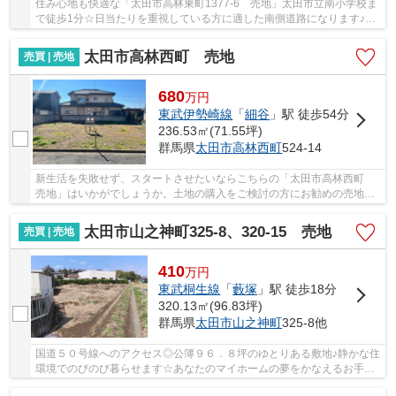
住み心地も快適な「太田市高林東町1377-6 売地」太田市立南小学校ま
で徒歩1分☆日当たりを重視している方に適した南側道路になります♪太
田市で土地を買うなら、イコールエステート一押...
太田市高林西町 売地
売買 | 売地
680
万
円
東武伊勢崎線
「
細谷
」駅 徒歩54分
236.53㎡(71.55坪)
群馬県
太田市
高林西町
524-14
新生活を失敗せず、スタートさせたいならこちらの「太田市高林西町
売地」はいかがでしょうか。土地の購入をご検討の方にお勧めの売地と
なっています。15メートル以上の土地と接する...
太田市山之神町325-8、320-15 売地
売買 | 売地
410
万
円
東武桐生線
「
藪塚
」駅 徒歩18分
320.13㎡(96.83坪)
群馬県
太田市
山之神町
325-8他
国道５０号線へのアクセス◎公簿９６．８坪のゆとりある敷地♪静かな住
環境でのびのび暮らせます☆あなたのマイホームの夢をかなえるお手伝
いをイコールエステートがいたします◎お問い合...