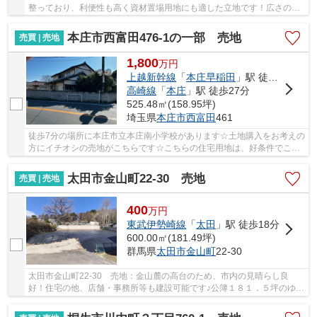
整っており、利便性も高く資材置場用地にも適した立地です！広さの心
配がいらない土地面積976.03㎡(公簿)！桐生市...
本庄市西富田476-1の一部 売地
売買 | 売地
1,800
万
円
上越新幹線
「
本庄早稲田
」駅 徒歩21分
高崎線
「
本庄
」駅 徒歩27分
525.48㎡(158.95坪)
埼玉県
本庄市
西富田
461
徒歩7分の場所に本庄市立本庄南小学校があります☆土地購入をお考えの
方にイチオシの売地がこちらです☆こちらの住宅用地は、好条件でこれ
からマイホームをお考えの方におすすめです☆本...
太田市金山町22-30 売地
売買 | 売地
400
万
円
東武伊勢崎線
「
太田
」駅 徒歩18分
600.00㎡(181.49坪)
群馬県
太田市
金山町
22-30
太田市金山町22-30 売地：金山麓の高台のため、市内の見晴らし良
好！住宅の他、店舗・事務所等も建設可能です♪公簿１８１．５坪のゆと
りある敷地◎静かな住環境でのびのび暮らせます☆...