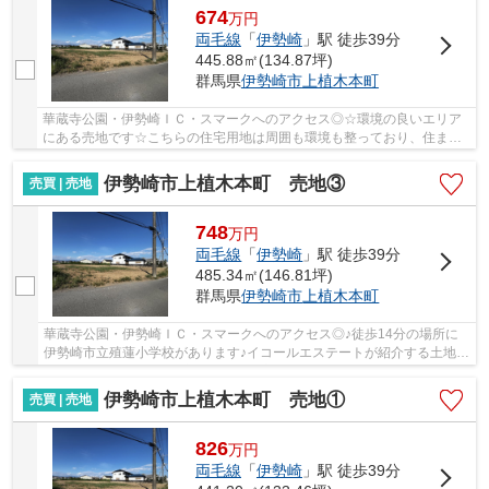
674
万
円
両毛線
「
伊勢崎
」駅 徒歩39分
445.88㎡(134.87坪)
群馬県
伊勢崎市
上植木本町
華蔵寺公園・伊勢崎ＩＣ・スマークへのアクセス◎☆環境の良いエリア
にある売地です☆こちらの住宅用地は周囲も環境も整っており、住まい
の環境として一押しです☆土地面積は445.88㎡(公簿...
伊勢崎市上植木本町 売地③
売買 | 売地
748
万
円
両毛線
「
伊勢崎
」駅 徒歩39分
485.34㎡(146.81坪)
群馬県
伊勢崎市
上植木本町
華蔵寺公園・伊勢崎ＩＣ・スマークへのアクセス◎♪徒歩14分の場所に
伊勢崎市立殖蓮小学校があります♪イコールエステートが紹介する土地を
見学しませんか♪伊勢崎市エリアには広い土地が...
伊勢崎市上植木本町 売地①
売買 | 売地
826
万
円
両毛線
「
伊勢崎
」駅 徒歩39分