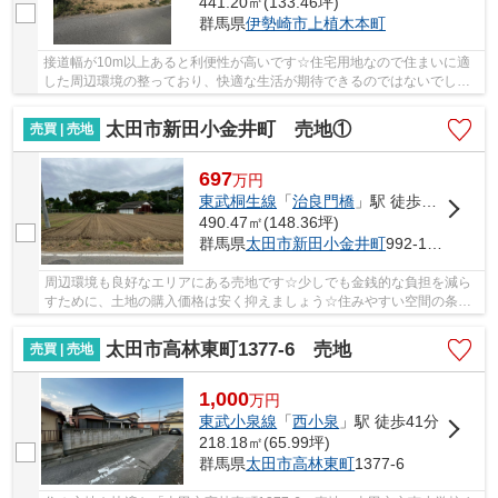
441.20㎡(133.46坪)
群馬県
伊勢崎市
上植木本町
接道幅が10m以上あると利便性が高いです☆住宅用地なので住まいに適
した周辺環境の整っており、快適な生活が期待できるのではないでしょ
うか☆土地面積は441.2㎡(公簿)☆平坦地なので、擁...
太田市新田小金井町 売地①
売買 | 売地
697
万
円
東武桐生線
「
治良門橋
」駅 徒歩31分
490.47㎡(148.36坪)
群馬県
太田市
新田小金井町
992-10（一部）
周辺環境も良好なエリアにある売地です☆少しでも金銭的な負担を減ら
すために、土地の購入価格は安く抑えましょう☆住みやすい空間の条件
の1つに前面道路が6m以上あるところを入れてみて...
太田市高林東町1377-6 売地
売買 | 売地
1,000
万
円
東武小泉線
「
西小泉
」駅 徒歩41分
218.18㎡(65.99坪)
群馬県
太田市
高林東町
1377-6