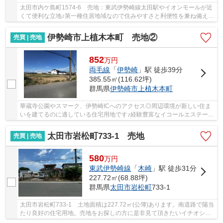
太田市内ケ島町1574-6 売地：東武伊勢崎線太田駅やイオンモールが近
くて便利な立地♪第一種住居地域なので住みやすさと利便性を兼ね備えた
安心の住宅エリアです。 太田市で土地をお探...
伊勢崎市上植木本町 売地②
売買 | 売地
852
万
円
両毛線
「
伊勢崎
」駅 徒歩39分
385.55㎡(116.62坪)
群馬県
伊勢崎市
上植木本町
華蔵寺公園やスマーク、伊勢崎ICへのアクセス◎周辺環境が新しい住ま
いを建てるのに適している住宅用地です♪経験豊富なイコールエステート
が、お客様の不動産探しを全力でサポートいた...
太田市岩松町733-1 売地
売買 | 売地
580
万
円
東武伊勢崎線
「
木崎
」駅 徒歩31分
227.72㎡(68.88坪)
群馬県
太田市
岩松町
733-1
太田市岩松町733-1 土地面積は227.72㎡(公簿)あります。南道路で陽当
たり良好の住宅用地。売地をお探しの方に是非見て頂きたいイチオシの
土地です。東武伊勢崎線木崎周辺で土地を探す...