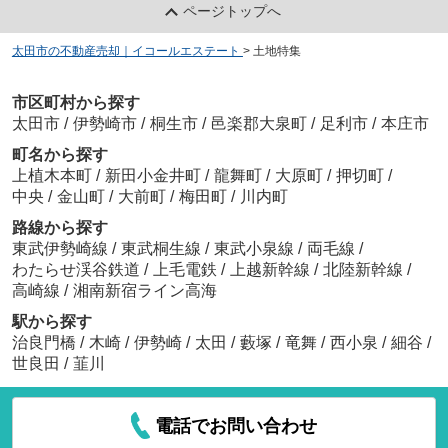
ページトップへ
太田市の不動産売却｜イコールエステート
>
土地特集
市区町村から探す
太田市
/
伊勢崎市
/
桐生市
/
邑楽郡大泉町
/
足利市
/
本庄市
町名から探す
上植木本町
/
新田小金井町
/
龍舞町
/
大原町
/
押切町
/
中央
/
金山町
/
大前町
/
梅田町
/
川内町
路線から探す
東武伊勢崎線
/
東武桐生線
/
東武小泉線
/
両毛線
/
わたらせ渓谷鉄道
/
上毛電鉄
/
上越新幹線
/
北陸新幹線
/
高崎線
/
湘南新宿ライン高海
駅から探す
治良門橋
/
木崎
/
伊勢崎
/
太田
/
藪塚
/
竜舞
/
西小泉
/
細谷
/
世良田
/
韮川
電話でお問い合わせ