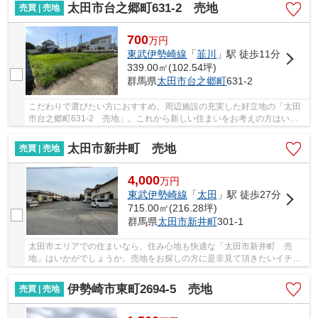
太田市台之郷町631-2 売地
売買 | 売地
700
万
円
東武伊勢崎線
「
韮川
」駅 徒歩11分
339.00㎡(102.54坪)
群馬県
太田市
台之郷町
631-2
こだわりで選びたい方におすすめ。周辺施設の充実した好立地の「太田
市台之郷町631-2 売地」。これから新しい住まいをお考えの方はいか
がでしょうか♪太田市での土地探しはイコールエ...
太田市新井町 売地
売買 | 売地
4,000
万
円
東武伊勢崎線
「
太田
」駅 徒歩27分
715.00㎡(216.28坪)
群馬県
太田市
新井町
301-1
太田市エリアでの住まいなら、住み心地も快適な「太田市新井町 売
地」はいかがでしょうか。売地をお探しの方に是非見て頂きたいイチオ
シの土地です。立地している第一種中高層住居専...
伊勢崎市東町2694-5 売地
売買 | 売地