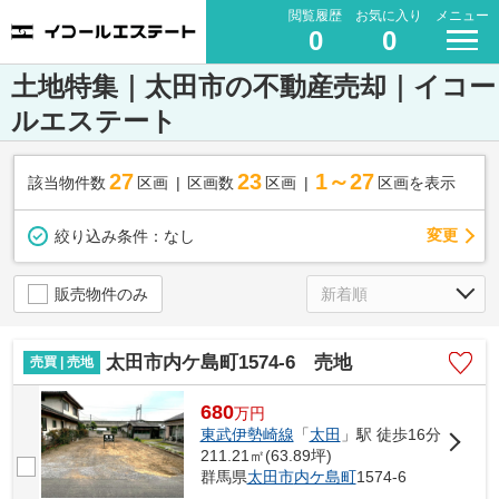
閲覧履歴
お気に入り
メニュー
0
0
土地特集｜太田市の不動産売却｜イコー
ルエステート
27
23
1～27
該当物件数
区画
区画数
区画
区画を表示
変更
絞り込み条件：
なし
販売物件のみ
太田市内ケ島町1574-6 売地
売買 | 売地
680
万
円
東武伊勢崎線
「
太田
」駅 徒歩16分
211.21㎡(63.89坪)
群馬県
太田市
内ケ島町
1574-6