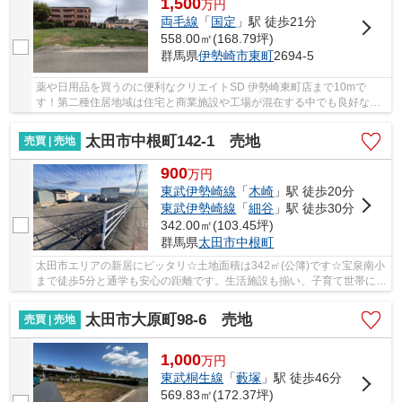
1,500
万
円
両毛線
「
国定
」駅 徒歩21分
558.00㎡(168.79坪)
群馬県
伊勢崎市
東町
2694-5
薬や日用品を買うのに便利なクリエイトSD 伊勢崎東町店まで10mで
す！第二種住居地域は住宅と商業施設や工場が混在する中でも良好な住
環境の保護を目的とした地域です！伊勢崎市で新し...
太田市中根町142-1 売地
売買 | 売地
900
万
円
東武伊勢崎線
「
木崎
」駅 徒歩20分
東武伊勢崎線
「
細谷
」駅 徒歩30分
342.00㎡(103.45坪)
群馬県
太田市
中根町
太田市エリアの新居にピッタリ☆土地面積は342㎡(公簿)です☆宝泉南小
まで徒歩5分と通学も安心の距離です。生活施設も揃い、子育て世帯にう
れしい住環境が整っています。太田市で土地を...
太田市大原町98-6 売地
売買 | 売地
1,000
万
円
東武桐生線
「
藪塚
」駅 徒歩46分
569.83㎡(172.37坪)