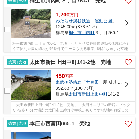
桐生市川内町３丁目760-1 売地
売買 | 売地
1,200
万
円
わたらせ渓谷鉄道
「
運動公園
」駅 徒歩26分
1245.00㎡(376.61坪)
群馬県
桐生市
川内町
３丁目760-1
桐生市川内町三丁目760-1 売地：わたらせ渓谷鉄道運動公園駅にも近
くて便利☆周辺環境が好条件でニーズもある事業用地にも適した立地で
す☆土地に関するお問い合わせは、イコールエステ...
太田市新田上田中町141-2他 売地
売買 | 売地
450
万
円
東武伊勢崎線
「
世良田
」駅 徒歩51分
352.83㎡(106.73坪)
群馬県
太田市
新田上田中町
141-2
「太田市新田上田中町141-2他 売地」：太田市エリアの新居にピッタ
リ♪徒歩16分の場所に太田市立綿打小学校があります♪売地をお探しの方
に、こちらの土地はイチオシです♪太田市エリア...
本庄市西富田665-1 売地
売買 | 売地