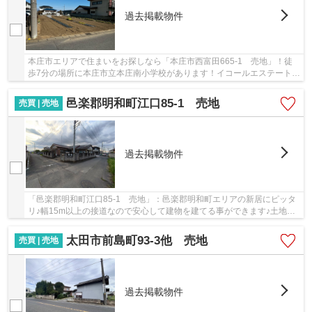
過去掲載物件
本庄市エリアで住まいをお探しなら「本庄市西富田665-1 売地」！徒
歩7分の場所に本庄市立本庄南小学校があります！イコールエステートは
信頼第一をモットーに、お客様の不動産探しを...
邑楽郡明和町江口85-1 売地
売買 | 売地
過去掲載物件
「邑楽郡明和町江口85-1 売地」：邑楽郡明和町エリアの新居にピッタ
リ♪幅15m以上の接道なので安心して建物を建てる事ができます♪土地購
入をお考えの方、コチラの売地は環境も良くてお...
太田市前島町93-3他 売地
売買 | 売地
過去掲載物件