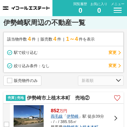
閲覧履歴
お気に入り
メニュー
0
0
伊勢崎駅周辺の不動産一覧
4
4
1～4
該当物件数
件
販売数
件
件を表示
駅で絞り込む
変更
変更
絞り込み条件：
なし
販売物件のみ
伊勢崎市上植木本町 売地②
売買 | 売地
852
万
円
両毛線
「
伊勢崎
」駅 徒歩39分
- / - / 385.55㎡