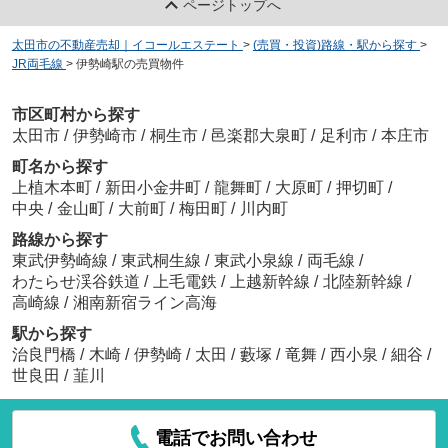
ページトップへ
太田市の不動産売却｜イコールエステート
>
(売買・投資)路線・駅から探す
>
JR両毛線
>
伊勢崎駅の売買物件
市区町村から探す
太田市
/
伊勢崎市
/
桐生市
/
邑楽郡大泉町
/
足利市
/
本庄市
町名から探す
上植木本町
/
新田小金井町
/
龍舞町
/
大原町
/
押切町
/
中央
/
金山町
/
大前町
/
梅田町
/
川内町
路線から探す
東武伊勢崎線
/
東武桐生線
/
東武小泉線
/
両毛線
/
わたらせ渓谷鉄道
/
上毛電鉄
/
上越新幹線
/
北陸新幹線
/
高崎線
/
湘南新宿ライン高海
駅から探す
治良門橋
/
木崎
/
伊勢崎
/
太田
/
藪塚
/
竜舞
/
西小泉
/
細谷
/
世良田
/
韮川
電話でお問い合わせ