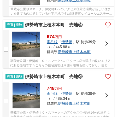
群馬県
伊勢崎市
上植木本町
華蔵寺公園やスマーク、伊勢崎ICへのアクセス◎周辺環境が新しい住ま
いを建てるのに適している住宅用地です♪経験豊富なイコールエステート
が、お客様の不動産探しを全力でサポートいた...
伊勢崎市上植木本町 売地④
売買 | 売地
674
万
円
両毛線
「
伊勢崎
」駅 徒歩39分
- / - / 445.88㎡
群馬県
伊勢崎市
上植木本町
華蔵寺公園・伊勢崎ＩＣ・スマークへのアクセス◎☆環境の良いエリア
にある売地です☆こちらの住宅用地は周囲も環境も整っており、住まい
の環境として一押しです☆土地面積は445.88㎡(公簿...
伊勢崎市上植木本町 売地③
売買 | 売地
748
万
円
両毛線
「
伊勢崎
」駅 徒歩39分
- / - / 485.34㎡
群馬県
伊勢崎市
上植木本町
華蔵寺公園・伊勢崎ＩＣ・スマークへのアクセス◎♪徒歩14分の場所に