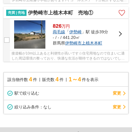
伊勢崎市立殖蓮小学校があります♪イコールエステートが紹介する土地を
見学しませんか♪伊勢崎市エリアには広い土地が...
伊勢崎市上植木本町 売地①
売買 | 売地
826
万
円
両毛線
「
伊勢崎
」駅 徒歩39分
- / - / 441.20㎡
群馬県
伊勢崎市
上植木本町
接道幅が10m以上あると利便性が高いです☆住宅用地なので住まいに適
した周辺環境の整っており、快適な生活が期待できるのではないでしょ
うか☆土地面積は441.2㎡(公簿)☆平坦地なので、擁...
4
4
1～4
該当物件数
件
販売数
件
件を表示
駅で絞り込む
変更
変更
絞り込み条件：
なし