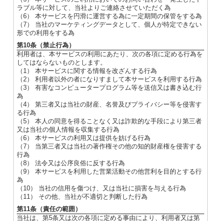
ラブル等に対して、当社よりご連絡させていただく為
（6） 本サービスを円滑に運営する為に一定期間の保管をする為
（7） 当社のマーケティングデータとして、個人が特定できない
形での利用をする為
第10条（禁止行為）
利用者は、本サービスの利用にあたり、次の各項に定める行為を
してはならないものとします。
（1） 本サービスに関する情報を改ざんする行為
（2） 利用者以外の者になりすまして本サービスを利用する行為
（3） 有害なコンピュータープログラム等を送信又は書き込む行
為
（4） 第三者又は当社の財産、名誉及びプライバシー等を侵害す
る行為
（5） 本人の同意を得ることなく又は詐欺的な手段により第三者
又は当社の個人情報を収集する行為
（6） 本サービスの利用又は提供を妨げる行為
（7） 当第三者又は当社の著作権その他の知的財産権を侵害する
行為
（8） 法令又は公序良俗に反する行為
（9） 本サービスを利用した営業活動その他営利を目的とする行
為
（10） 当社の信用を傷つけ、又は当社に損害を与える行為
（11） その他、当社が不適切と判断した行為
第11条（責任の範囲）
当社は、第5条又は次の各項に定める事由により、利用者又は第