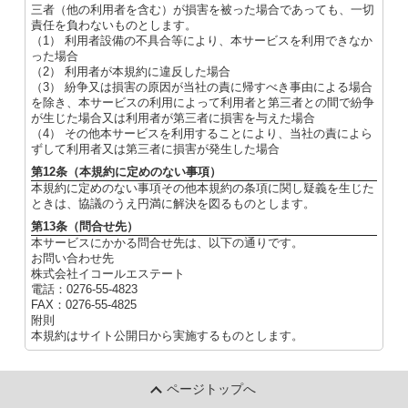
三者（他の利用者を含む）が損害を被った場合であっても、一切
責任を負わないものとします。
（1） 利用者設備の不具合等により、本サービスを利用できなか
った場合
（2） 利用者が本規約に違反した場合
（3） 紛争又は損害の原因が当社の責に帰すべき事由による場合
を除き、本サービスの利用によって利用者と第三者との間で紛争
が生じた場合又は利用者が第三者に損害を与えた場合
（4） その他本サービスを利用することにより、当社の責によら
ずして利用者又は第三者に損害が発生した場合
第12条（本規約に定めのない事項）
本規約に定めのない事項その他本規約の条項に関し疑義を生じた
ときは、協議のうえ円満に解決を図るものとします。
第13条（問合せ先）
本サービスにかかる問合せ先は、以下の通りです。
お問い合わせ先
株式会社イコールエステート
電話：0276-55-4823
FAX：0276-55-4825
附則
本規約はサイト公開日から実施するものとします。
ページトップへ