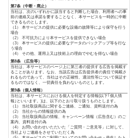
第7条（中断・廃止）
当社は、次のいずれかに該当すると判断した場合、利用者への事
前の連絡又は承諾を要することなく、本サービスを一時的に中断
できるものとします。
（1） 本サービスの提供に必要な設備の故障等により保守を行う
場合
（2） 不可抗力により本サービスを提供できない場合
（3） 本サービスの提供に必要なデータのバックアップ等を行な
う場合
（4） その他、運用上又は技術上の理由でやむを得ない場合
第8条 （広告等）
当社は、本サービスのページ上に第三者の提供する広告を掲載す
ることがあります。なお、当該広告は広告提供者の責任で掲載さ
れるものであって、当社はその正確性、適法性等について保証す
るものではなく、一切責任を負わないものとします。
第9条（個人情報）
当社は、本サービスにおける個人を特定する情報(以下｢個人情
報｣といいます。)は、以下のとおり取り扱うものとします。
（1） 当社取扱商品に関するご連絡、ご通知、資料送付の為
（2） 当社からの情報提供の為
（3） 当社取扱商品の情報、キャンペーン情報（広告含む）のご
案内、資料送付の為
（4） お問い合わせいただいた「ご質問・ご意見等」に対して、
当社よりご連絡をさせていただく為
（5） 本サービスのご利用においてのお問い合わせ・発生したト