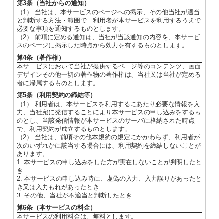
第3条（当社からの通知）
（1） 当社は、本サービスのページへの掲示、その他当社が適当
と判断する方法・範囲で、利用者が本サービスを利用するうえで
必要な事項を通知するものとします。
（2） 前項に定める通知は、当社が当該通知の内容を、本サービ
スのページに掲示した時点から効力を有するものとします。
第4条（著作権）
本サービスにおいて当社が提供するページ等のコンテンツ、画面
デザインその他一切の著作物の著作権は、当社又は当社が定める
者に帰属するものとします。
第5条（利用契約の締結等）
（1） 利用者は、本サービスを利用するにあたり必要な情報を入
力、当社宛に発信することにより本サービスの申し込みをするも
のとし、当該発信情報が本サービスのサーバに格納された時点
で、利用契約が成立するものとします。
（2） 当社は、前項その他本規約の規定にかかわらず、利用者が
次のいずれかに該当する場合には、利用契約を締結しないことが
あります。
1. 本サービスの申し込みをした方が実在しないことが判明したと
き
2. 本サービスの申し込み時に、虚偽の入力、入力誤りがあったと
き又は入力もれがあったとき
3. その他、当社が不適当と判断したとき
第6条（本サービスの料金）
本サービスの利用料金は、無料とします。