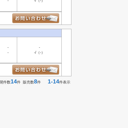
-
-/（-）
-
-
-
-/（-）
14
8
1-14
開件数
件 販売数
件
件表示