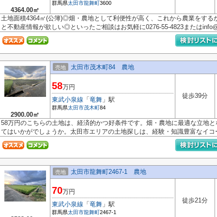
群馬県
太田市
龍舞町
3600
4364.00㎡
土地面積4364㎡(公簿)◎畑・農地として利便性が高く、これから農業をす
と不動産情報が欲しい◎といったご相談はお気軽に0276-55-4823またはinfo@hh
太田市茂木町84 農地
売地
58
万円
徒歩39分
東武小泉線
「
竜舞
」駅
群馬県
太田市
茂木町
84
2900.00㎡
58万円のこちらの土地は、経済的かつ好条件です。畑・農地に最適な立地
てはいかがでしょうか。太田市エリアの土地探しは、経験・知識豊富なイコー.
太田市龍舞町2467-1 農地
売地
70
万円
徒歩21分
東武小泉線
「
竜舞
」駅
群馬県
太田市
龍舞町
2467-1