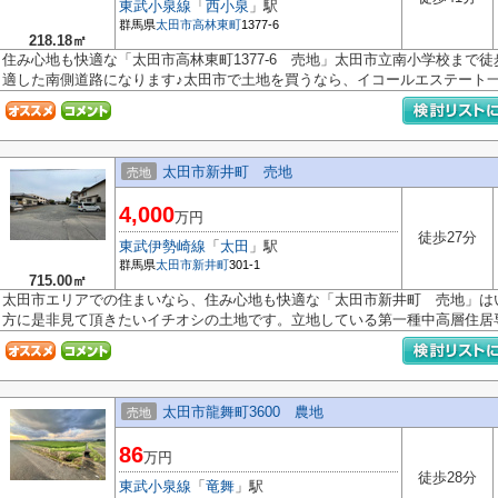
東武小泉線
「
西小泉
」駅
群馬県
太田市
高林東町
1377-6
218.18㎡
住み心地も快適な「太田市高林東町1377-6 売地」太田市立南小学校まで
適した南側道路になります♪太田市で土地を買うなら、イコールエステート一押
太田市新井町 売地
売地
4,000
万円
徒歩27分
東武伊勢崎線
「
太田
」駅
群馬県
太田市
新井町
301-1
715.00㎡
太田市エリアでの住まいなら、住み心地も快適な「太田市新井町 売地」は
方に是非見て頂きたいイチオシの土地です。立地している第一種中高層住居専.
太田市龍舞町3600 農地
売地
86
万円
徒歩28分
東武小泉線
「
竜舞
」駅