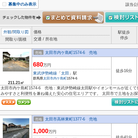
募集中のみ表示
該当公
外観
/
間取り図
価格
駅徒歩
停歩
交通 / 所在地
間取り/面積
太田市内ケ島町1574-6 売地
売地
680
万円
徒歩16分
東武伊勢崎線
「
太田
」駅
群馬県
太田市
内ケ島町
1574-6
211.21㎡
太田市内ケ島町1574-6 売地：東武伊勢崎線太田駅やイオンモールが近く
みやすさと利便性を兼ね備えた安心の住宅エリアです。 太田市で土地をお探..
太田市高林東町1377-6 売地
売地
1,000
万円
徒歩41分