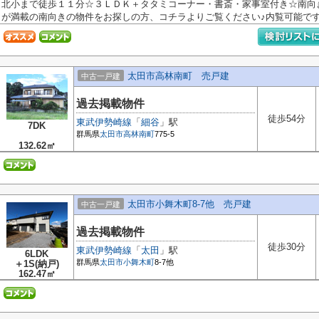
北小まで徒歩１１分☆３ＬＤＫ＋タタミコーナー・書斎・家事室付き☆南向
が満載の南向きの物件をお探しの方、コチラよりご覧ください♪内覧可能ですの
太田市高林南町 売戸建
中古一戸建
過去掲載物件
徒歩54分
東武伊勢崎線
「
細谷
」駅
7DK
群馬県
太田市
高林南町
775-5
132.62㎡
太田市小舞木町8-7他 売戸建
中古一戸建
過去掲載物件
徒歩30分
東武伊勢崎線
「
太田
」駅
6LDK
群馬県
太田市
小舞木町
8-7他
＋1S(納戸)
162.47㎡