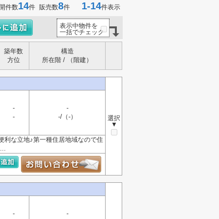
14
8
1-14
開件数
件 販売数
件
件表示
表示中物件を
一括でチェック
築年数
構造
方位
所在階 / （階建）
-
-
-
-/（-）
選択
▼
て便利な立地♪第一種住居地域なので住
.
-
-