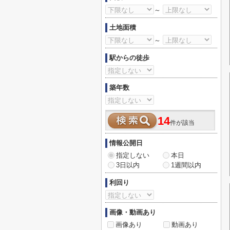
～
土地面積
～
駅からの徒歩
築年数
14
件が該当
情報公開日
指定しない
本日
3日以内
1週間以内
利回り
画像・動画あり
画像あり
動画あり