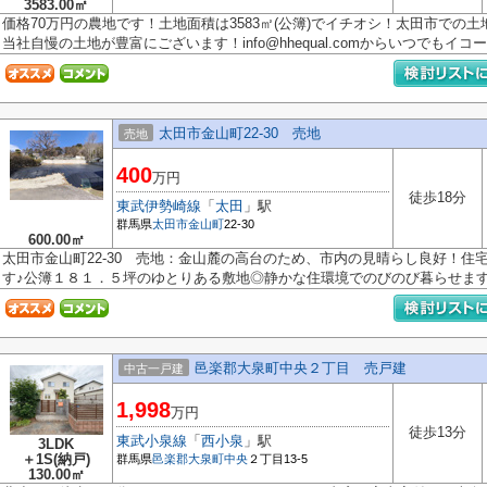
3583.00㎡
価格70万円の農地です！土地面積は3583㎡(公簿)でイチオシ！太田市での
当社自慢の土地が豊富にございます！info@hhequal.comからいつでもイコール
太田市金山町22-30 売地
売地
400
万円
徒歩18分
東武伊勢崎線
「
太田
」駅
群馬県
太田市
金山町
22-30
600.00㎡
太田市金山町22-30 売地：金山麓の高台のため、市内の見晴らし良好！住
す♪公簿１８１．５坪のゆとりある敷地◎静かな住環境でのびのび暮らせます☆
邑楽郡大泉町中央２丁目 売戸建
中古一戸建
1,998
万円
徒歩13分
東武小泉線
「
西小泉
」駅
3LDK
＋1S(納戸)
群馬県
邑楽郡大泉町
中央
２丁目13-5
130.00㎡