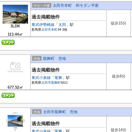
太田市本町 和モダン平家
中古一戸建
過去掲載物件
徒歩15分
東武伊勢崎線
「
太田
」駅
3LDK
群馬県
太田市
本町
34-3他
113.44㎡
龍舞町 売地
売地
過去掲載物件
徒歩8分
東武小泉線
「
竜舞
」駅
群馬県
太田市
龍舞町
5011
677.52㎡
太田市龍舞町 売地
売地
過去掲載物件
徒歩14分
東武小泉線
「
竜舞
」駅