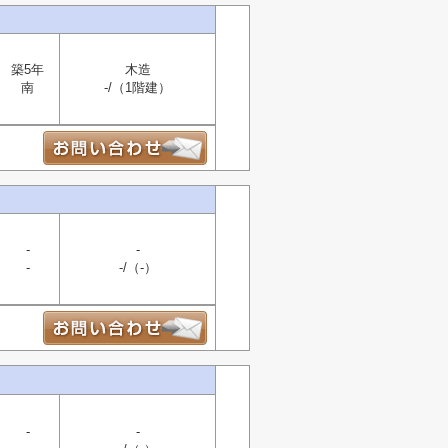
築5年
木造
南
-/（1階建）
-
-
-
-/（-）
-
-