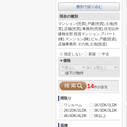
種別で絞り込む
現在の種別
マンション(売買),戸建(売買),土地(売
買),店舗(売買),事務所(売買),住宅以外
建物全部,投資マンション,アパート
(棟),マンション(棟),ビル,戸建(投資),
店舗事務所,その他,土地(投資)
指定しない
新築
中古
▼価格
～
値下げ物件
14
件が該当
間取り
ワンルーム
1K/1DK/1LDK
2K/2DK/2LDK
3K/3DK/3LDK
4K/4DK/4LDK
5K以上
面積