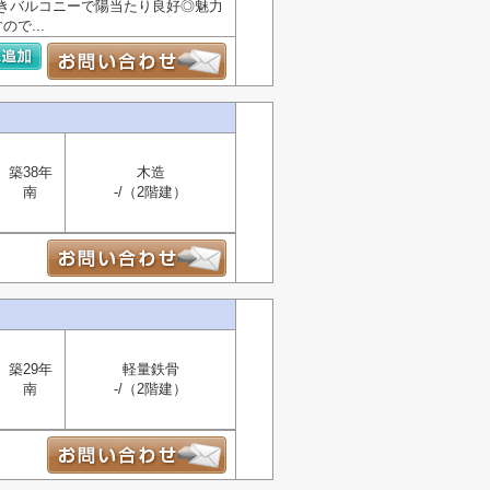
きバルコニーで陽当たり良好◎魅力
で...
築38年
木造
南
-/（2階建）
築29年
軽量鉄骨
南
-/（2階建）