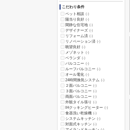
こだわり条件
ペット相談
(-)
陽当り良好
(-)
閑静な住宅地
(-)
デザイナーズ
(-)
リフォーム済
(-)
リノベーション済
(-)
眺望良好
(-)
メゾネット
(-)
ベランダ
(-)
バルコニー
(-)
ルーフバルコニー
(-)
オール電化
(-)
24時間換気システム
(-)
２面バルコニー
(-)
３面バルコニー
(-)
両面バルコニー
(-)
外観タイル張り
(-)
IHクッキングヒーター
(-)
食器洗い乾燥機
(-)
システムキッチン
(-)
対面式キッチン
(-)
アイランドキッチン
(-)