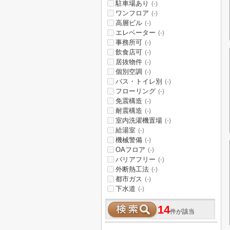
駐車場あり
(-)
ワンフロア
(-)
高層ビル
(-)
エレベーター
(-)
事務所可
(-)
飲食店可
(-)
居抜物件
(-)
個別空調
(-)
バス・トイレ別
(-)
フローリング
(-)
免震構造
(-)
耐震構造
(-)
室内洗濯機置場
(-)
給湯室
(-)
機械警備
(-)
OAフロア
(-)
バリアフリー
(-)
外断熱工法
(-)
都市ガス
(-)
下水道
(-)
14
件が該当