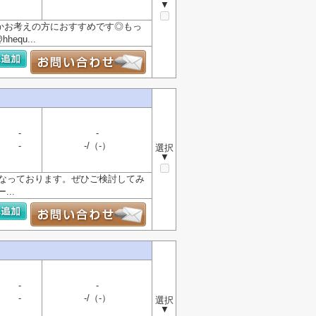
▼
るかお考えの方におすすめです◎もっ
equ...
-
-
-
-/（-）
選択
▼
となっております。ぜひご検討してみ
..
-
-
-
-/（-）
選択
▼