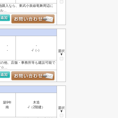
土地購入なら、東武小泉線竜舞周辺に
...
-
-
-
-/（-）
選択
▼
宅の他、店舗・事務所等も建設可能で
...
築9年
木造
南
-/（2階建）
選択
▼