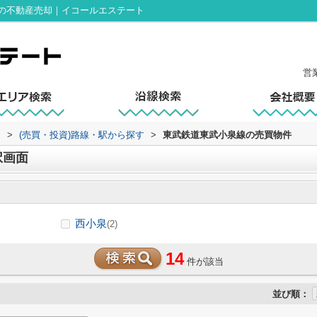
の不動産売却｜イコールエステート
営
ト
>
(売買・投資)路線・駅から探す
>
東武鉄道東武小泉線の売買物件
択画面
西小泉
(2)
14
件が該当
並び順：