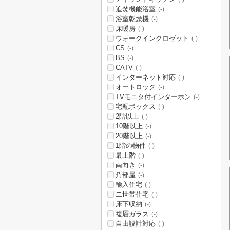
追焚機能浴室
(-)
浴室乾燥機
(-)
床暖房
(-)
ウォークインクロゼット
(-)
CS
(-)
BS
(-)
CATV
(-)
インターネット対応
(-)
オートロック
(-)
TVモニタ付インターホン
(-)
宅配ボックス
(-)
2階以上
(-)
10階以上
(-)
20階以上
(-)
1階の物件
(-)
最上階
(-)
南向き
(-)
角部屋
(-)
輸入住宅
(-)
二世帯住宅
(-)
床下収納
(-)
複層ガラス
(-)
自由設計対応
(-)