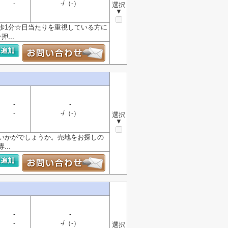
-
-/（-）
選択
▼
徒歩1分☆日当たりを重視している方に
...
-
-
-
-/（-）
選択
▼
いかがでしょうか。売地をお探しの
..
-
-
-
-/（-）
選択