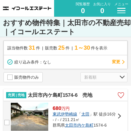
閲覧履歴
お気に入り
メニュー
0
0
おすすめ物件特集｜太田市の不動産売却
｜イコールエステート
31
25
1～30
該当物件数
件
販売数
件
件を表示
変更
絞り込み条件：
なし
販売物件のみ
太田市内ケ島町1574-6 売地
売買 | 売地
680
万
円
東武伊勢崎線
「
太田
」駅 徒歩16分
- / - / 211.21㎡
群馬県
太田市
内ケ島町
1574-6