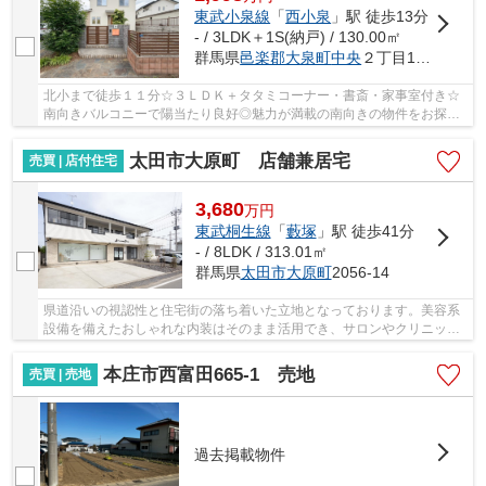
東武小泉線
「
西小泉
」駅 徒歩13分
- / 3LDK＋1S(納戸) / 130.00㎡
群馬県
邑楽郡大泉町
中央
２丁目13-5
北小まで徒歩１１分☆３ＬＤＫ＋タタミコーナー・書斎・家事室付き☆
南向きバルコニーで陽当たり良好◎魅力が満載の南向きの物件をお探し
の方、コチラよりご覧ください♪内覧可能ですので...
太田市大原町 店舗兼居宅
売買 | 店付住宅
3,680
万
円
東武桐生線
「
藪塚
」駅 徒歩41分
- / 8LDK / 313.01㎡
群馬県
太田市
大原町
2056-14
県道沿いの視認性と住宅街の落ち着いた立地となっております。美容系
設備を備えたおしゃれな内装はそのまま活用でき、サロンやクリニッ
ク、スクールなど幅広い業種に対応可能です。お...
本庄市西富田665-1 売地
売買 | 売地
過去掲載物件