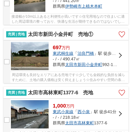
- / - / 441.20㎡
群馬県
伊勢崎市
上植木本町
接道幅が10m以上あると利便性が高いです☆住宅用地なので住まいに適
した周辺環境の整っており、快適な生活が期待できるのではないでしょ
うか☆土地面積は441.2㎡(公簿)☆平坦地なので、擁...
太田市新田小金井町 売地①
売買 | 売地
697
万
円
東武桐生線
「
治良門橋
」駅 徒歩31分
- / - / 490.47㎡
群馬県
太田市
新田小金井町
992-10（一部）
周辺環境も良好なエリアにある売地です☆少しでも金銭的な負担を減ら
すために、土地の購入価格は安く抑えましょう☆住みやすい空間の条件
の1つに前面道路が6m以上あるところを入れてみて...
太田市高林東町1377-6 売地
売買 | 売地
1,000
万
円
東武小泉線
「
西小泉
」駅 徒歩41分
- / - / 218.18㎡
群馬県
太田市
高林東町
1377-6