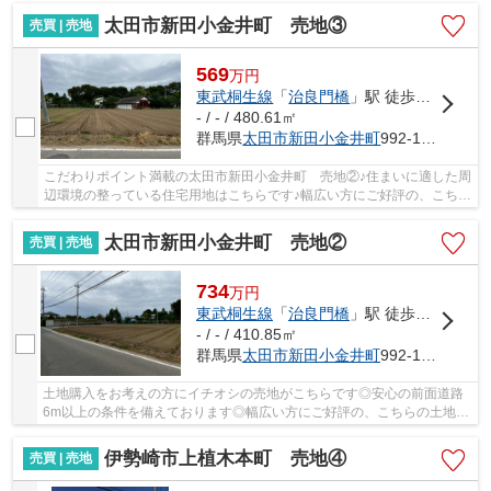
太田市新田小金井町 売地③
売買 | 売地
569
万
円
東武桐生線
「
治良門橋
」駅 徒歩31分
- / - / 480.61㎡
群馬県
太田市
新田小金井町
992-10（一部）
こだわりポイント満載の太田市新田小金井町 売地②♪住まいに適した周
辺環境の整っている住宅用地はこちらです♪幅広い方にご好評の、こちら
の土地はいかがでしょうか♪土地探しなら、東...
太田市新田小金井町 売地②
売買 | 売地
734
万
円
東武桐生線
「
治良門橋
」駅 徒歩31分
- / - / 410.85㎡
群馬県
太田市
新田小金井町
992-10（一部）他
土地購入をお考えの方にイチオシの売地がこちらです◎安心の前面道路
6m以上の条件を備えております◎幅広い方にご好評の、こちらの土地は
いかがでしょうか◎土地面積は410.85㎡(公簿)です...
伊勢崎市上植木本町 売地④
売買 | 売地