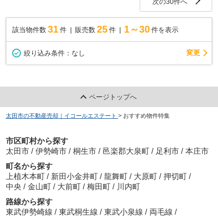
次の30件へ
31
25
1～30
該当物件数
件
販売数
件
件を表示
変更
絞り込み条件：
なし
ページトップへ
太田市の不動産売却｜イコールエステート
>
おすすめ物件特集
市区町村から探す
太田市
/
伊勢崎市
/
桐生市
/
邑楽郡大泉町
/
足利市
/
本庄市
町名から探す
上植木本町
/
新田小金井町
/
龍舞町
/
大原町
/
押切町
/
中央
/
金山町
/
大前町
/
梅田町
/
川内町
路線から探す
東武伊勢崎線
/
東武桐生線
/
東武小泉線
/
両毛線
/