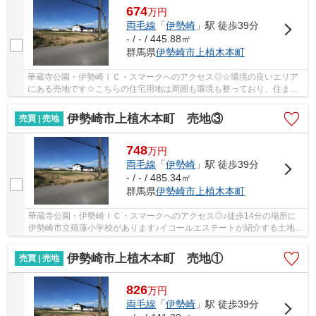
674
万
円
両毛線
「
伊勢崎
」駅 徒歩39分
- / - / 445.88㎡
群馬県
伊勢崎市
上植木本町
華蔵寺公園・伊勢崎ＩＣ・スマークへのアクセス◎☆環境の良いエリア
にある売地です☆こちらの住宅用地は周囲も環境も整っており、住まい
の環境として一押しです☆土地面積は445.88㎡(公簿...
伊勢崎市上植木本町 売地③
売買 | 売地
748
万
円
両毛線
「
伊勢崎
」駅 徒歩39分
- / - / 485.34㎡
群馬県
伊勢崎市
上植木本町
華蔵寺公園・伊勢崎ＩＣ・スマークへのアクセス◎♪徒歩14分の場所に
伊勢崎市立殖蓮小学校があります♪イコールエステートが紹介する土地を
見学しませんか♪伊勢崎市エリアには広い土地が...
伊勢崎市上植木本町 売地①
売買 | 売地
826
万
円
両毛線
「
伊勢崎
」駅 徒歩39分