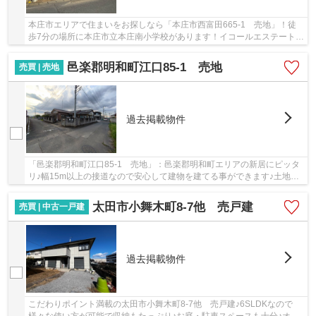
本庄市エリアで住まいをお探しなら「本庄市西富田665-1 売地」！徒
歩7分の場所に本庄市立本庄南小学校があります！イコールエステートは
信頼第一をモットーに、お客様の不動産探しを...
邑楽郡明和町江口85-1 売地
売買 | 売地
過去掲載物件
「邑楽郡明和町江口85-1 売地」：邑楽郡明和町エリアの新居にピッタ
リ♪幅15m以上の接道なので安心して建物を建てる事ができます♪土地購
入をお考えの方、コチラの売地は環境も良くてお...
太田市小舞木町8-7他 売戸建
売買 | 中古一戸建
過去掲載物件
こだわりポイント満載の太田市小舞木町8-7他 売戸建♪6SLDKなので