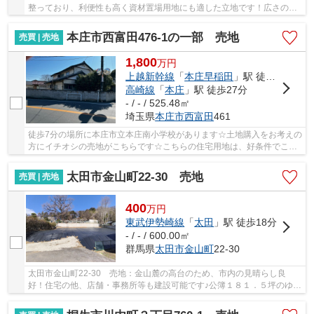
整っており、利便性も高く資材置場用地にも適した立地です！広さの心
配がいらない土地面積976.03㎡(公簿)！桐生市...
本庄市西富田476-1の一部 売地
売買 | 売地
1,800
万
円
上越新幹線
「
本庄早稲田
」駅 徒歩21分
高崎線
「
本庄
」駅 徒歩27分
- / - / 525.48㎡
埼玉県
本庄市
西富田
461
徒歩7分の場所に本庄市立本庄南小学校があります☆土地購入をお考えの
方にイチオシの売地がこちらです☆こちらの住宅用地は、好条件でこれ
からマイホームをお考えの方におすすめです☆本...
太田市金山町22-30 売地
売買 | 売地
400
万
円
東武伊勢崎線
「
太田
」駅 徒歩18分
- / - / 600.00㎡
群馬県
太田市
金山町
22-30
太田市金山町22-30 売地：金山麓の高台のため、市内の見晴らし良
好！住宅の他、店舗・事務所等も建設可能です♪公簿１８１．５坪のゆと
りある敷地◎静かな住環境でのびのび暮らせます☆...