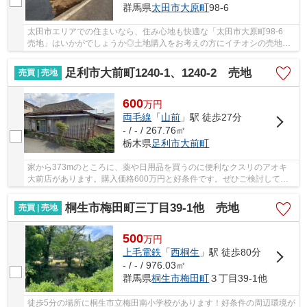
群馬県
太田市
大原町
98-6
太田市エリアでの住まいなら、住み心地も快適な「太田市大原町98-6
売地」はいかがでしょうか◎土地購入をお考えの方にイチオシの売地が
こちらです◎平坦地なので周辺に坂道がなく買い...
足利市大前町1240-1、1240-2 売地
売買 | 売地
600
万
円
両毛線
「
山前
」駅 徒歩27分
- / - / 267.76㎡
栃木県
足利市
大前町
家から373mのところに、薬や日用品を買うのに便利なクスリのアオキ
大前店があります。購入価格600万円と好条件です。ぜひご検討してみ
てはいかがでしょうか。足利市エリアのお薦め土...
桐生市梅田町三丁目39-1他 売地
売買 | 売地
500
万
円
上毛電鉄
「
西桐生
」駅 徒歩80分
- / - / 976.03㎡
群馬県
桐生市
梅田町
３丁目39-1他
徒歩5分の場所に桐生市立梅田南小学校があります！好条件の周辺環境が