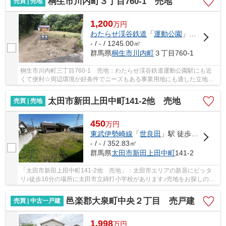
桐生市川内町３丁目760-1 売地
売買 | 売地
1,200
万
円
わたらせ渓谷鉄道
「
運動公園
」駅 徒歩26分
- / - / 1245.00㎡
群馬県
桐生市
川内町
３丁目760-1
桐生市川内町三丁目760-1 売地：わたらせ渓谷鉄道運動公園駅にも近
くて便利☆周辺環境が好条件でニーズもある事業用地にも適した立地で
す☆土地に関するお問い合わせは、イコールエステ...
太田市新田上田中町141-2他 売地
売買 | 売地
450
万
円
東武伊勢崎線
「
世良田
」駅 徒歩51分
- / - / 352.83㎡
群馬県
太田市
新田上田中町
141-2
「太田市新田上田中町141-2他 売地」：太田市エリアの新居にピッタ
リ♪徒歩16分の場所に太田市立綿打小学校があります♪売地をお探しの方
に、こちらの土地はイチオシです♪太田市エリア...
邑楽郡大泉町中央２丁目 売戸建
売買 | 中古一戸建
1,998
万
円