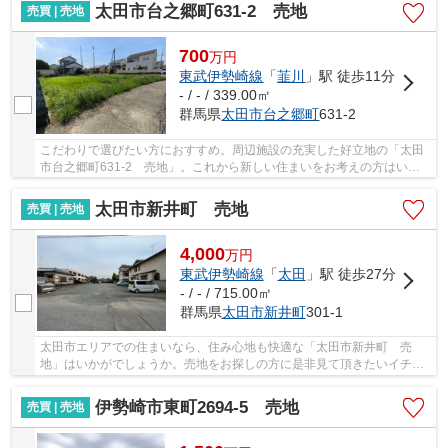
太田市台之郷町631-2 売地
売買 | 売地
700
万
円
東武伊勢崎線
「
韮川
」駅 徒歩11分
- / - / 339.00㎡
群馬県
太田市
台之郷町
631-2
こだわりで選びたい方におすすめ。周辺施設の充実した好立地の「太田
市台之郷町631-2 売地」。これから新しい住まいをお考えの方はいか
がでしょうか♪太田市での土地探しはイコールエ...
太田市新井町 売地
売買 | 売地
4,000
万
円
東武伊勢崎線
「
太田
」駅 徒歩27分
- / - / 715.00㎡
群馬県
太田市
新井町
301-1
太田市エリアでの住まいなら、住み心地も快適な「太田市新井町 売
地」はいかがでしょうか。売地をお探しの方に是非見て頂きたいイチオ
シの土地です。立地している第一種中高層住居専...
伊勢崎市東町2694-5 売地
売買 | 売地