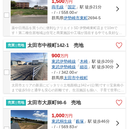
1,500
万
円
両毛線
「
国定
」駅 徒歩21分
- / - / 558.00㎡
群馬県
伊勢崎市
東町
2694-5
薬や日用品を買うのに便利なクリエイトSD 伊勢崎東町店まで10mで
す！第二種住居地域は住宅と商業施設や工場が混在する中でも良好な住
環境の保護を目的とした地域です！伊勢崎市で新し...
太田市中根町142-1 売地
売買 | 売地
900
万
円
東武伊勢崎線
「
木崎
」駅 徒歩20分
東武伊勢崎線
「
細谷
」駅 徒歩30分
- / - / 342.00㎡
群馬県
太田市
中根町
太田市エリアの新居にピッタリ☆土地面積は342㎡(公簿)です☆宝泉南小
まで徒歩5分と通学も安心の距離です。生活施設も揃い、子育て世帯にう
れしい住環境が整っています。太田市で土地を...
太田市大原町98-6 売地
売買 | 売地
1,000
万
円
東武桐生線
「
藪塚
」駅 徒歩46分
- / - / 569.83㎡