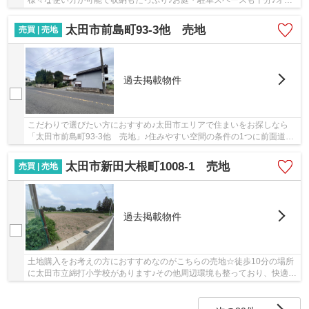
様々な使い方が可能で収納もたっぷり♪お庭・駐車スペースも十分♪オー
ル電化ならお子さんがいるご家庭でも安心して暮ら...
太田市前島町93-3他 売地
売買 | 売地
過去掲載物件
こだわりで選びたい方におすすめ♪太田市エリアで住まいをお探しなら
「太田市前島町93-3他 売地」♪住みやすい空間の条件の1つに前面道路
が6m以上あるところを入れてみては♪土地面積は1...
太田市新田大根町1008-1 売地
売買 | 売地
過去掲載物件
土地購入をお考えの方におすすめなのがこちらの売地☆徒歩10分の場所
に太田市立綿打小学校があります♪その他周辺環境も整っており、快適な
生活を期待できます☆平坦地なので、工事自体も...