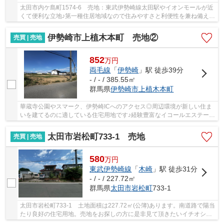
太田市内ケ島町1574-6 売地：東武伊勢崎線太田駅やイオンモールが近
くて便利な立地♪第一種住居地域なので住みやすさと利便性を兼ね備えた
安心の住宅エリアです。 太田市で土地をお探...
伊勢崎市上植木本町 売地②
売買 | 売地
852
万
円
両毛線
「
伊勢崎
」駅 徒歩39分
- / - / 385.55㎡
群馬県
伊勢崎市
上植木本町
華蔵寺公園やスマーク、伊勢崎ICへのアクセス◎周辺環境が新しい住ま
いを建てるのに適している住宅用地です♪経験豊富なイコールエステート
が、お客様の不動産探しを全力でサポートいた...
太田市岩松町733-1 売地
売買 | 売地
580
万
円
東武伊勢崎線
「
木崎
」駅 徒歩31分
- / - / 227.72㎡
群馬県
太田市
岩松町
733-1
太田市岩松町733-1 土地面積は227.72㎡(公簿)あります。南道路で陽当
たり良好の住宅用地。売地をお探しの方に是非見て頂きたいイチオシの
土地です。東武伊勢崎線木崎周辺で土地を探す...