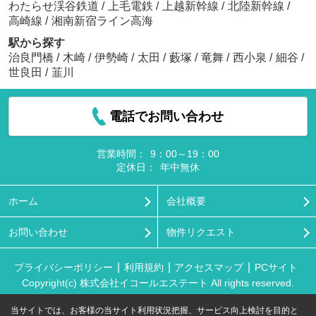
わたらせ渓谷鉄道
/
上毛電鉄
/
上越新幹線
/
北陸新幹線
/
高崎線
/
湘南新宿ライン高海
駅から探す
治良門橋
/
木崎
/
伊勢崎
/
太田
/
藪塚
/
竜舞
/
西小泉
/
細谷
/
世良田
/
韮川
電話でお問い合わせ
営業時間：
9：00～19：00
定休日：
年中無休
ホーム
会社概要
お問い合わせ
物件リクエスト
プライバシーポリシー
利用規約
アクセスマップ
PCサイト
Copyright(c) 株式会社イコールエステート All rights reserved.
当サイトでは、お客様の当サイト利用状況把握、サービス向上検討を目的と