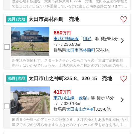
住み心地も快適な「太田市高林東町1377-6 売地」太田市立南小学校ま
で徒歩1分☆日当たりを重視している方に適した南側道路になります♪太
田市で土地を買うなら、イコールエステート一押...
太田市高林西町 売地
売買 | 売地
680
万
円
東武伊勢崎線
「
細谷
」駅 徒歩54分
- / - / 236.53㎡
群馬県
太田市
高林西町
524-14
新生活を失敗せず、スタートさせたいならこちらの「太田市高林西町
売地」はいかがでしょうか。土地の購入をご検討の方にお勧めの売地と
なっています。15メートル以上の土地と接する...
太田市山之神町325-8、320-15 売地
売買 | 売地
410
万
円
東武桐生線
「
藪塚
」駅 徒歩18分
- / - / 320.13㎡
群馬県
太田市
山之神町
325-8他
国道５０号線へのアクセス◎公簿９６．８坪のゆとりある敷地♪静かな住
環境でのびのび暮らせます☆あなたのマイホームの夢をかなえるお手伝
いをイコールエステートがいたします◎お問い合...