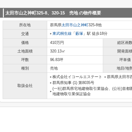
太田市山之神町325-8、320-15 売地
の物件概要
所在地
群馬県
太田市
山之神町
325-8他
東武桐生線
「
藪塚
」駅 徒歩18分
交通
価格
410万円
総区画
土地面積
320.13㎡
開発面
坪数
96.83坪
坪単価
種別
売地
地目/地
株式会社イコールエステート
群馬県太田市西本
群馬県知事 (1) 第8035号
取扱会社
(一社)群馬県宅地建物取引業協会、(公社)首都
地建物取引業保証協会