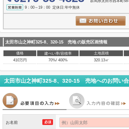
群馬県太田市西本町58-
9：00～19：00 定休日:年中無休
太田市山之神町325-8、320-15 売地
の販売区画情報
価格
土地面積
建ぺい率/容積率
410万円
70%/ 400%
320.13㎡
太田市山之神町325-8、320-15 売地
へのお問い合
お名前
必須