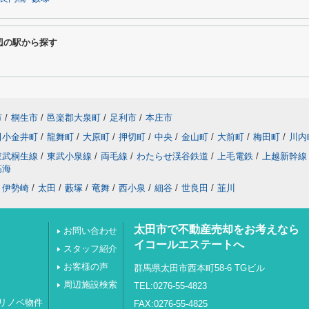
周辺の駅から探す
市
/
桐生市
/
邑楽郡大泉町
/
足利市
/
本庄市
田小金井町
/
龍舞町
/
大原町
/
押切町
/
中央
/
金山町
/
大前町
/
梅田町
/
川内
東武桐生線
/
東武小泉線
/
両毛線
/
わたらせ渓谷鉄道
/
上毛電鉄
/
上越新幹線
高海
伊勢崎
/
太田
/
藪塚
/
竜舞
/
西小泉
/
細谷
/
世良田
/
韮川
太田市で不動産売却をお考えなら
お問い合わせ
イコールエステートへ
スタッフ紹介
お客様の声
群馬県太田市西本町58-6 TGビル
周辺施設検索
TEL:0276-55-4823
リノベ物件
FAX:0276-55-4825