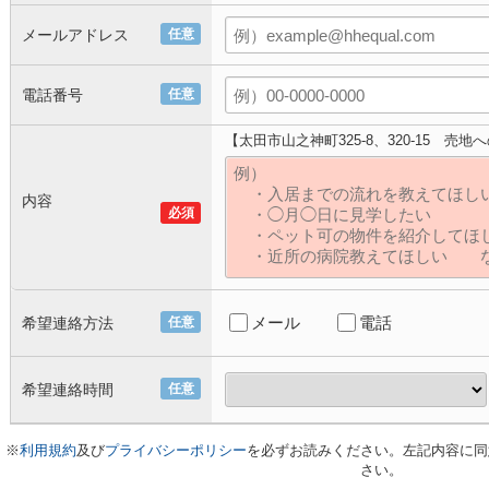
メールアドレス
任意
電話番号
任意
【太田市山之神町325-8、320-15 売
内容
必須
メール
電話
希望連絡方法
任意
希望連絡時間
任意
※
利用規約
及び
プライバシーポリシー
を必ずお読みください。左記内容に同
さい。