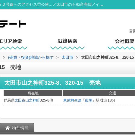
太田市山之神町325-8、320-15 売地 国道５０号線へのアクセス◎公簿...／太田市の不動産売却／イコールエステート
営
ト
>
(売買・投資)地域から探す
>
太田市
>
太田市山之神町325-8、320-1
-15 売地
太田市山之神町325-8、320-15 売地
所在地
交通
群馬県
太田市
山之神町
325-8他
東武桐生線
「
藪塚
」駅 徒歩18分
物件情報