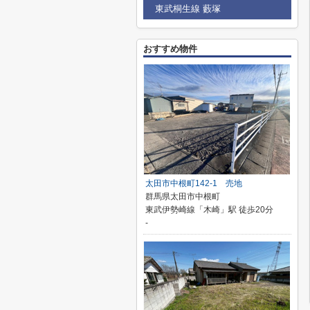
東武桐生線 藪塚
おすすめ物件
太田市中根町142-1 売地
群馬県太田市中根町
東武伊勢崎線「木崎」駅 徒歩20分
-