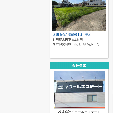
太田市台之郷町631-2 売地
群馬県太田市台之郷町
東武伊勢崎線「韮川」駅 徒歩11分
-
株式会社イコールエステート