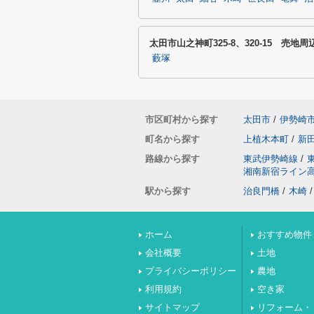
太田市山之神町325-8、320-15 売地
藪塚
市区町村から探す
太田市
/
伊勢崎
町名から探す
上植木本町
/
新
路線から探す
東武伊勢崎線
/
湘南新宿ライン
駅から探す
治良門橋
/
木崎
/
ホーム
おすすめ物件
会社概要
土地
プライバシーポリシー
農地
利用規約
空き家
サイトマップ
リフォーム・