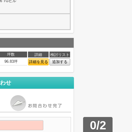
6 TGビル
坪数
詳細
検討リスト
96.83坪
詳細を見る
追加する
わせ
0
/
2