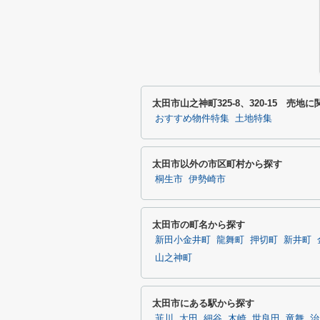
太田市山之神町325-8、320-15 売
おすすめ物件特集
土地特集
太田市以外の市区町村から探す
桐生市
伊勢崎市
太田市の町名から探す
新田小金井町
龍舞町
押切町
新井町
山之神町
太田市にある駅から探す
韮川
太田
細谷
木崎
世良田
竜舞
治