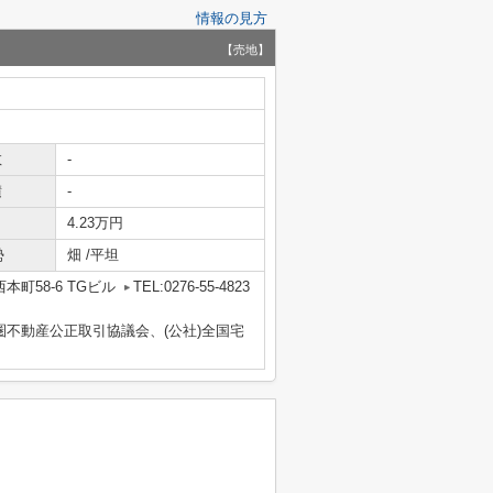
情報の見方
【売地】
数
-
積
-
4.23万円
勢
畑 /平坦
町58-6 TGビル
TEL:0276-55-4823
圏不動産公正取引協議会、(公社)全国宅