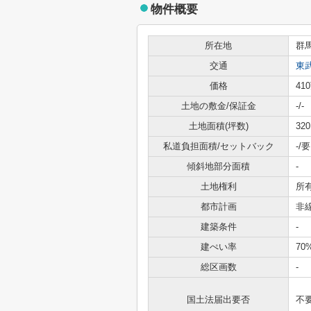
物件概要
所在地
群
交通
東
価格
41
土地の敷金/保証金
-/-
土地面積(坪数)
320
私道負担面積/セットバック
-/要
傾斜地部分面積
-
土地権利
所
都市計画
非
建築条件
-
建ぺい率
70
総区画数
-
国土法届出要否
不