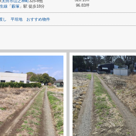
県
太田市
山之神町
325-8他
96.83坪
生線
「
藪塚
」駅 徒歩18分
渡し
平坦地
おすすめ物件