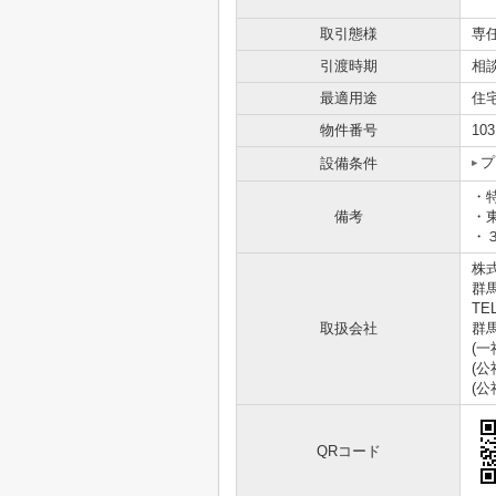
取引態様
専
引渡時期
相
最適用途
住
物件番号
103
プ
設備条件
・
備考
・
・
株
群馬
TEL
取扱会社
群馬
(
(
(
QRコード