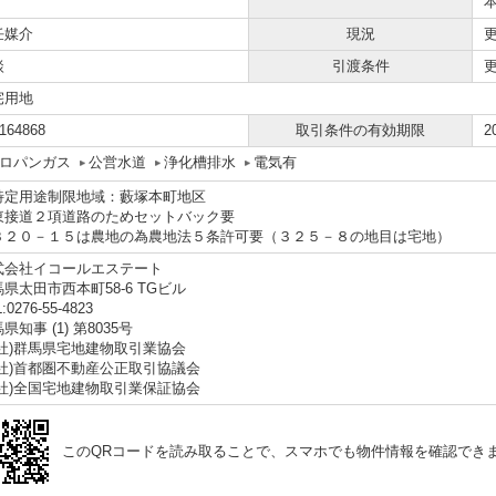
任媒介
現況
談
引渡条件
宅用地
164868
取引条件の有効期限
2
ロパンガス
公営水道
浄化槽排水
電気有
特定用途制限地域：藪塚本町地区
東接道２項道路のためセットバック要
３２０－１５は農地の為農地法５条許可要（３２５－８の地目は宅地）
式会社イコールエステート
県太田市西本町58-6 TGビル
:0276-55-4823
県知事 (1) 第8035号
一社)群馬県宅地建物取引業協会
公社)首都圏不動産公正取引協議会
公社)全国宅地建物取引業保証協会
このQRコードを読み取ることで、スマホでも物件情報を確認でき