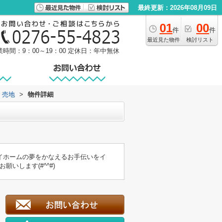
最終更新：2026年08月09日
01
00
件
件
最近見た物件
検討リスト
業時間：9：00～19：00
定休日：年中無休
5 売地
>
物件詳細
イホームの夢をかなえるお手伝いをイ
お願いします(#^^#)