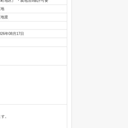
本町地区） ・農地法5条許可要
更地
更地渡
026年08月17日
ます。