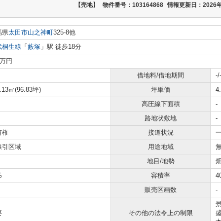
【売地】
物件番号：103164868
情報更新日：2026年
馬県
太田市
山之神町
325-8他
武桐生線
「
藪塚
」駅 徒歩18分
0万円
借地料/借地期間
-/
.13㎡(96.83坪)
坪単価
4
高圧線下面積
-
路地状敷地
-
有権
接道状況
一
線引区域
用途地域
地目/地勢
畑
%
容積率
4
販売区画数
-
要
その他の法令上の制限