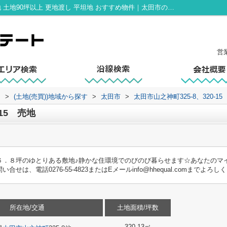
太田市山之神町325-8、320-15 売地｜土地 土地90坪以上 更地渡し 平坦地 おすすめ物件｜太田市の不動産売却｜イコールエステート
営
ト
>
(土地(売買))地域から探す
>
太田市
>
太田市山之神町325-8、320-1
-15 売地
６．８坪のゆとりある敷地♪静かな住環境でのびのび暮らせます☆あなたのマ
、電話0276-55-4823またはEメールinfo@hhequal.comまでよろしく
所在地/交通
土地面積/坪数
320.13㎡