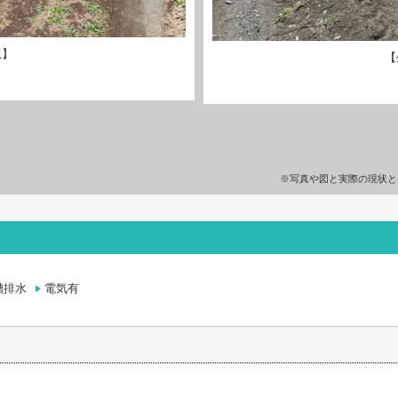
観】
【
※写真や図と実際の現状と
槽排水
電気有