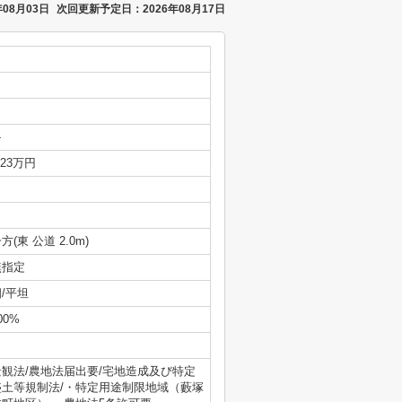
08月03日
次回更新予定日：2026年08月17日
-
.23万円
方(東 公道 2.0m)
無指定
/平坦
00%
景観法/農地法届出要/宅地造成及び特定
盛土等規制法/・特定用途制限地域（藪塚