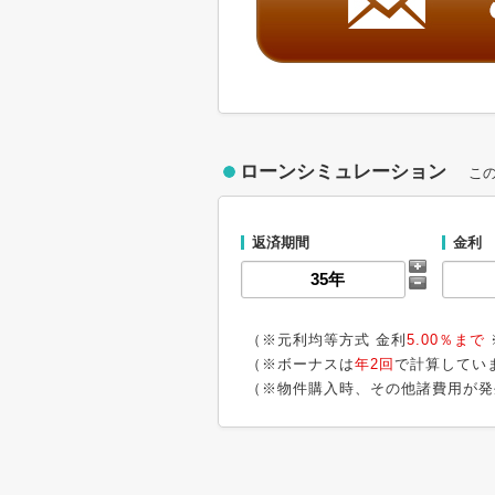
ローンシミュレーション
こ
返済期間
金利
（※元利均等方式 金利
5.00％まで
（※ボーナスは
年2回
で計算してい
（※物件購入時、その他諸費用が発