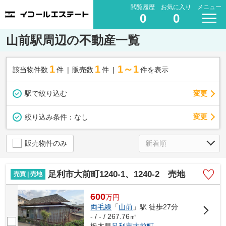
閲覧履歴
お気に入り
メニュー
0
0
山前駅周辺の不動産一覧
1
1
1～1
該当物件数
件
販売数
件
件を表示
駅で絞り込む
変更
変更
絞り込み条件：
なし
販売物件のみ
足利市大前町1240-1、1240-2 売地
売買 | 売地
600
万
円
両毛線
「
山前
」駅 徒歩27分
- / - / 267.76㎡