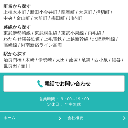
町名から探す
上植木本町
/
新田小金井町
/
龍舞町
/
大原町
/
押切町
/
中央
/
金山町
/
大前町
/
梅田町
/
川内町
路線から探す
東武伊勢崎線
/
東武桐生線
/
東武小泉線
/
両毛線
/
わたらせ渓谷鉄道
/
上毛電鉄
/
上越新幹線
/
北陸新幹線
/
高崎線
/
湘南新宿ライン高海
駅から探す
治良門橋
/
木崎
/
伊勢崎
/
太田
/
藪塚
/
竜舞
/
西小泉
/
細谷
/
世良田
/
韮川
電話でお問い合わせ
営業時間：
9：00～19：00
定休日：
年中無休
ホーム
会社概要