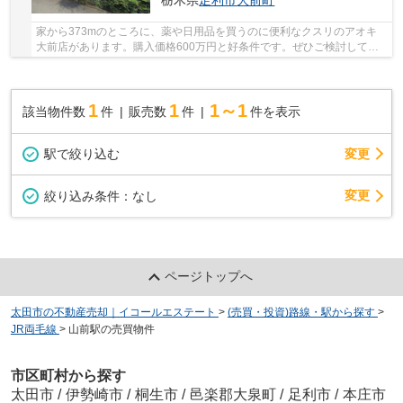
栃木県
足利市
大前町
家から373mのところに、薬や日用品を買うのに便利なクスリのアオキ
大前店があります。購入価格600万円と好条件です。ぜひご検討してみ
てはいかがでしょうか。足利市エリアのお薦め土...
1
1
1～1
該当物件数
件
販売数
件
件を表示
駅で絞り込む
変更
変更
絞り込み条件：
なし
ページトップへ
太田市の不動産売却｜イコールエステート
>
(売買・投資)路線・駅から探す
>
JR両毛線
>
山前駅の売買物件
市区町村から探す
太田市
/
伊勢崎市
/
桐生市
/
邑楽郡大泉町
/
足利市
/
本庄市