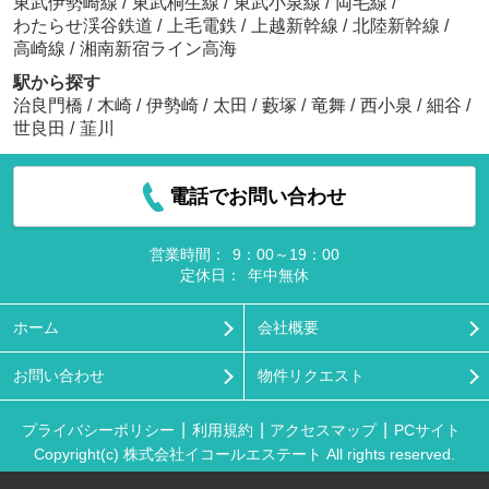
東武伊勢崎線
/
東武桐生線
/
東武小泉線
/
両毛線
/
わたらせ渓谷鉄道
/
上毛電鉄
/
上越新幹線
/
北陸新幹線
/
高崎線
/
湘南新宿ライン高海
駅から探す
治良門橋
/
木崎
/
伊勢崎
/
太田
/
藪塚
/
竜舞
/
西小泉
/
細谷
/
世良田
/
韮川
電話でお問い合わせ
営業時間：
9：00～19：00
定休日：
年中無休
ホーム
会社概要
お問い合わせ
物件リクエスト
プライバシーポリシー
利用規約
アクセスマップ
PCサイト
Copyright(c) 株式会社イコールエステート All rights reserved.