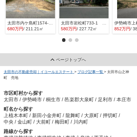
太田市内ケ島町1574-6 売地
太田市岩松町733-1 売地
680万円
/ 211.21㎡
580万円
/ 227.72㎡
852万円
/ 3
ページトップへ
太田市の不動産売却｜イコールエステート
>
ブログ記事一覧
>
太田市山之神
町 売地
市区町村から探す
太田市
/
伊勢崎市
/
桐生市
/
邑楽郡大泉町
/
足利市
/
本庄市
町名から探す
上植木本町
/
新田小金井町
/
龍舞町
/
大原町
/
押切町
/
中央
/
金山町
/
大前町
/
梅田町
/
川内町
路線から探す