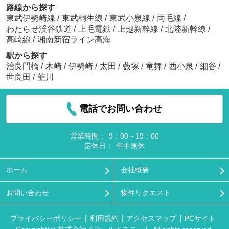
路線から探す
東武伊勢崎線
/
東武桐生線
/
東武小泉線
/
両毛線
/
わたらせ渓谷鉄道
/
上毛電鉄
/
上越新幹線
/
北陸新幹線
/
高崎線
/
湘南新宿ライン高海
駅から探す
治良門橋
/
木崎
/
伊勢崎
/
太田
/
藪塚
/
竜舞
/
西小泉
/
細谷
/
世良田
/
韮川
電話でお問い合わせ
営業時間：
9：00～19：00
定休日：
年中無休
ホーム
会社概要
お問い合わせ
物件リクエスト
プライバシーポリシー
利用規約
アクセスマップ
PCサイト