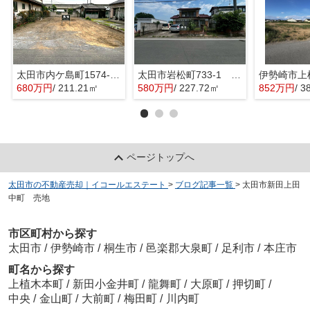
太田市内ケ島町1574-6 売地
太田市岩松町733-1 売地
680万円
/ 211.21㎡
580万円
/ 227.72㎡
852万円
/ 3
ページトップへ
太田市の不動産売却｜イコールエステート
>
ブログ記事一覧
>
太田市新田上田
中町 売地
市区町村から探す
太田市
/
伊勢崎市
/
桐生市
/
邑楽郡大泉町
/
足利市
/
本庄市
町名から探す
上植木本町
/
新田小金井町
/
龍舞町
/
大原町
/
押切町
/
中央
/
金山町
/
大前町
/
梅田町
/
川内町